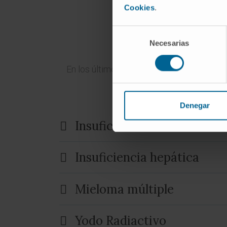
Cookies
.
Selección
Necesarias
de
consentimiento
En los últimos años se han desarrollado 
Denegar
Insuficiencia cardíaca
Insuficiencia hepática
Mieloma múltiple
Yodo Radiactivo