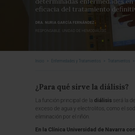
determinadas enfermedades en 
eficacia del tratamiento definitiv
DRA. NURIA GARCÍA FERNÁNDEZ
RESPONSABLE. UNIDAD DE HEMODIÁLISIS
Inicio
>
Enfermedades y Tratamientos
>
Tratamientos
>
¿Para qué sirve la diálisis?
La función principal de la
diálisis
será la de
exceso de agua y electrolitos, como el sod
eliminación por el riñón.
En la Clínica Universidad de Navarra c