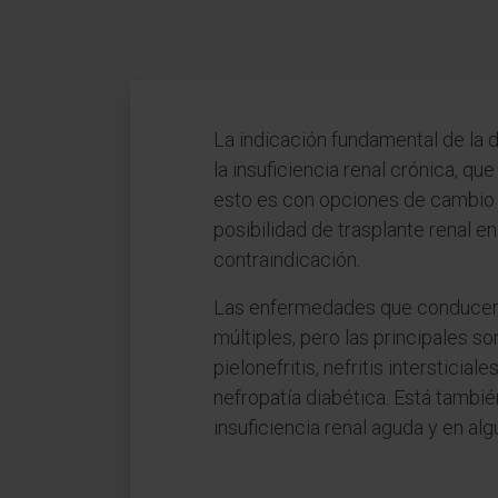
La indicación fundamental de la di
la insuficiencia renal crónica, qu
esto es con opciones de cambio d
posibilidad de trasplante renal e
contraindicación.
Las enfermedades que conducen a 
múltiples, pero las principales so
pielonefritis, nefritis intersticial
nefropatía diabética. Está también 
insuficiencia renal aguda y en al