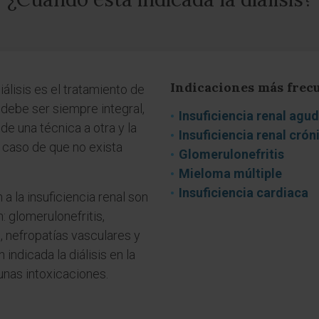
Indicaciones más frecu
álisis es el tratamiento de
e debe ser siempre integral,
Insuficiencia renal agu
e una técnica a otra y la
Insuficiencia renal crón
n caso de que no exista
Glomerulonefritis
Mieloma múltiple
Insuficiencia cardiaca
la insuficiencia renal son
n: glomerulonefritis,
es, nefropatías vasculares y
indicada la diálisis en la
gunas intoxicaciones.