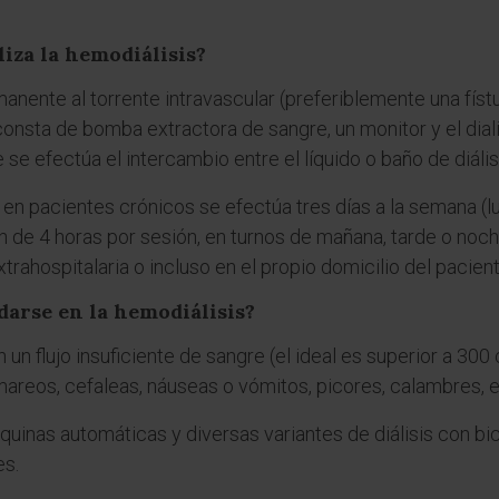
liza la hemodiálisis?
nente al torrente intravascular (preferiblemente una fístu
al (consta de bomba extractora de sangre, un monitor y el di
efectúa el intercambio entre el líquido o baño de diálisis
s en pacientes crónicos se efectúa tres días a la semana (l
n de 4 horas por sesión, en turnos de mañana, tarde o noch
extrahospitalaria o incluso en el propio domicilio del pacient
arse en la hemodiálisis?
n flujo insuficiente de sangre (el ideal es superior a 300 c
mareos, cefaleas, náuseas o vómitos, picores, calambres, e
inas automáticas y diversas variantes de diálisis con bi
es.