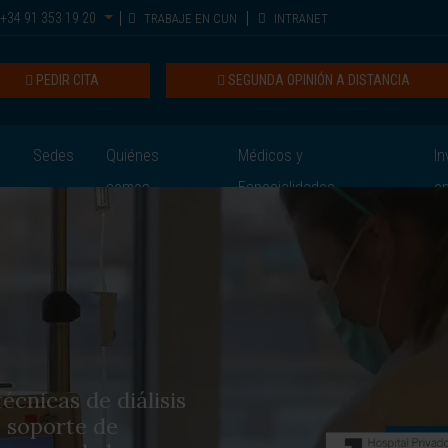
+34 91 353 19 20
TRABAJE EN CUN
INTRANET
PEDIR CITA
SEGUNDA OPINIÓN A DISTANCIA
Sedes
Quiénes
Médicos y
In
somos
Especialidades
e
écnicas de diálisis
 soporte de