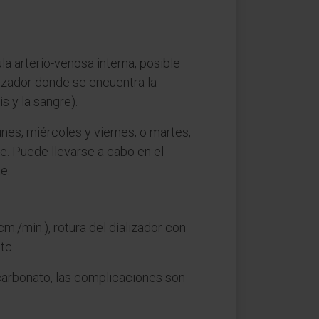
la arterio-venosa interna, posible
alizador donde se encuentra la
 y la sangre).
unes, miércoles y viernes; o martes,
e. Puede llevarse a cabo en el
e.
m./min.), rotura del dializador con
tc.
carbonato, las complicaciones son