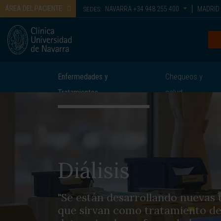
ÁREA DEL PACIENTE
NAVARRA
+34 948 255 400
MADRID
SEDES:
Enfermedades y
Chequeos y
Tratamientos
salud
Diálisis
"Se están desarrollando nuevas t
que sirvan como tratamiento de