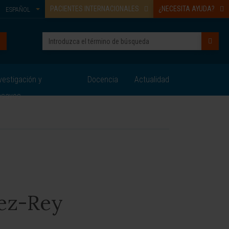
PACIENTES INTERNACIONALES
¿NECESITA AYUDA?
ESPAÑOL
vestigación y
Docencia
Actualidad
nsayos
ez-Rey