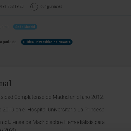
4 91 353 19 20
cun@unav.es
ja en:
Sede Madrid
 parte de:
Clínica Universidad de Navarra
nal
rsidad Complutense de Madrid en el año 2012.
o 2019 en el Hospital Universitario La Princesa.
omplutense de Madrid sobre Hemodiálisis para
ño 2020.