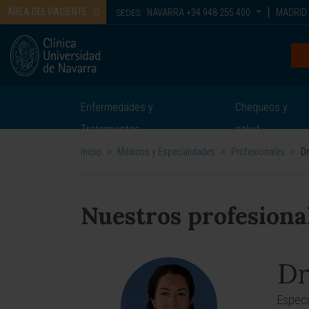
ÁREA DEL PACIENTE
NAVARRA
+34 948 255 400
MADRID
SEDES:
Enfermedades y
Chequeos y
Tratamientos
salud
Inicio
>
Médicos y Especialidades
>
Profesionales
>
D
Nuestros profesiona
Dr
Especi