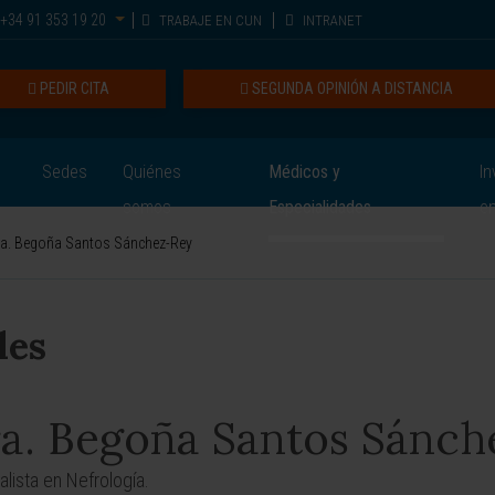
+34 91 353 19 20
TRABAJE EN CUN
INTRANET
PEDIR CITA
SEGUNDA OPINIÓN A DISTANCIA
Sedes
Quiénes
Médicos y
In
somos
Especialidades
e
ra. Begoña Santos Sánchez-Rey
les
a. Begoña Santos Sánch
alista en Nefrología.