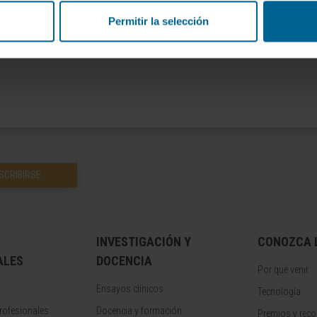
caciones orales y escritas en congresos
Permitir la selección
cionados con su especialidad.
SCRIBIRSE
INVESTIGACIÓN Y
CONOZCA L
ALES
DOCENCIA
Por qué venir
Ensayos clínicos
Tecnología
rofesionales
Docencia y formación
Premios y rec