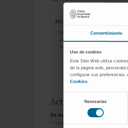
ÁREAS DE INTERÉS
Hemodiálisis y diálisis peritoneal d
Consentimiento
pacientes con insuficiencia renal 
patología.
Uso de cookies
Este Sitio Web utiliza cookie
de la página web, personaliza
configurar sus preferencias,
Cookies
.
Selección
Actividad
Necesarias
de
consentimiento
En investigación
Ha participado en 7 artículos cien