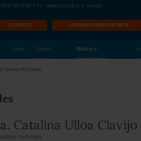
+34 91 353 19 20
TRABAJE EN CUN
INTRANET
PEDIR CITA
SEGUNDA OPINIÓN A DISTANCIA
Sedes
Quiénes
Médicos y
In
somos
Especialidades
e
a. Catalina Ulloa Clavijo
les
a. Catalina Ulloa Clavijo
alista en Nefrología.