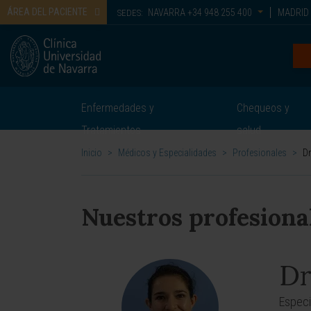
ÁREA DEL PACIENTE
NAVARRA
+34 948 255 400
MADRID
SEDES:
Enfermedades y
Chequeos y
Tratamientos
salud
Inicio
>
Médicos y Especialidades
>
Profesionales
>
Dr
Nuestros profesiona
Dr
Especi