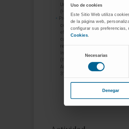
Universitario Central de Asturias
Uso de cookies
(HUCA)). 01/01/2018-31/12/2020
Este Sitio Web utiliza cookie
Proyecto. PI17/02181, β-glucanos
de la página web, personaliza
cebada: Una estrategia nutricional
configurar sus preferencias,
efectiva para prevenir el desarroll
Cookies
.
calcificación vascular en la enfe
renal crónica.. Dusso AS. (Institut
Selección
Investigación Sanitaria del P. Astu
Necesarias
de
(ISPA)/Hospital Universitario Centr
consentimiento
Asturias (HUCA)). 01/01/2018-
31/12/2020.
Denegar