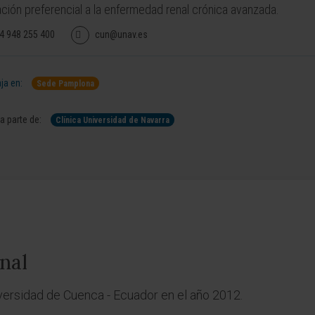
ción preferencial a la enfermedad renal crónica avanzada.
4 948 255 400
cun@unav.es
ja en:
Sede Pamplona
 parte de:
Clínica Universidad de Navarra
nal
versidad de Cuenca - Ecuador en el año 2012.