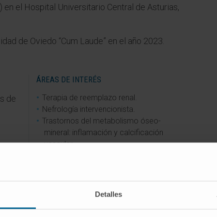
 en el Hospital Universitario Central de Asturias,
sidad de Oviedo “Cum Laude” en el año 2023.
ÁREAS DE INTERÉS
Terapia de reemplazo renal.
os de
Nefrología intervencionista.
Trastornos del metabolismo óseo-
mineral: inflamación y calcificación
vascular.
ores
..
o S.
Detalles
a del