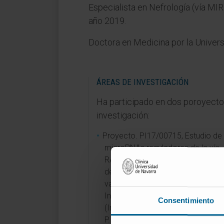
Especialista en Nefrología (vía MIR)
año 2019.
Doctora en Medicina por la Univer
ÁREAS DE INVESTIGACIÓN
Ha participado en dos poroyect
investigación:
Proyecto. PI17/00715, Estudio de
microRNAs reguladores de la vía
RANK/RANKL/OPG como predict
de mineralización (calcificación)
vascular y desmineralización ósea
Instituto de Salud Carlos III. Paniz
Consentimiento
(Instituto de Investigación Sanitari
P. de Asturias (ISPA)/ Hospital