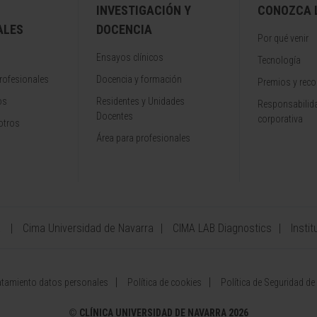
INVESTIGACIÓN Y
CONOZCA L
ALES
DOCENCIA
Por qué venir
Ensayos clínicos
Tecnología
rofesionales
Docencia y formación
Premios y rec
os
Residentes y Unidades
Responsabilida
Docentes
corporativa
otros
Área para profesionales
a
Cima Universidad de Navarra
CIMA LAB Diagnostics
Instit
atamiento datos personales
Política de cookies
Política de Seguridad de
©
CLÍNICA UNIVERSIDAD DE NAVARRA 2026