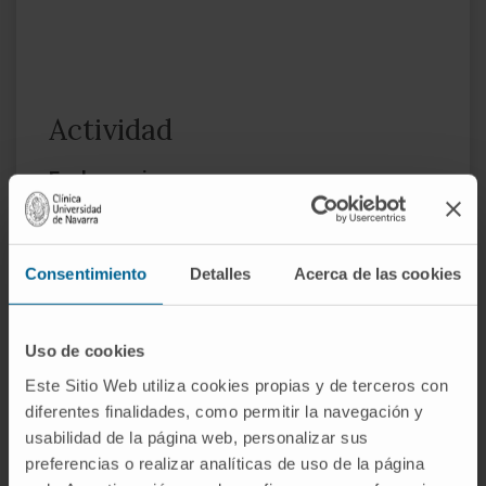
Actividad
En docencia
Profesor Titular acreditado por la Agencia
Nacional de Evaluación de la Calidad y
Acreditación (ANECA) en 2023 y Profesor
Consentimiento
Detalles
Acerca de las cookies
en la Facultad de Medicina de la
Universidad de Navarra.
Uso de cookies
Acreditación de dos Sexenios de
investigación por la Comisión Nacional
Este Sitio Web utiliza cookies propias y de terceros con
Evaluadora de la Actividad Investigadora.
diferentes finalidades, como permitir la navegación y
usabilidad de la página web, personalizar sus
Máster en Educación Médica en 2012,
preferencias o realizar analíticas de uso de la página
Universidad de Navarra.