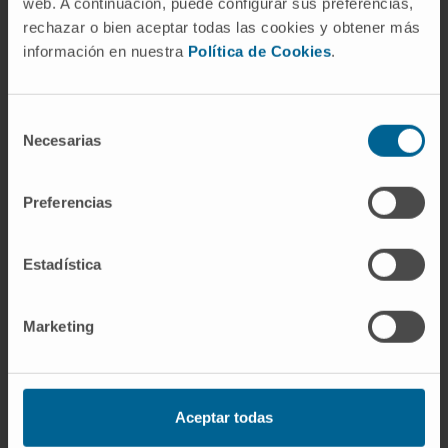
web. A continuación, puede configurar sus preferencias,
Ha dirigido 5 tesis doctorales, todas ellas
rechazar o bien aceptar todas las cookies y obtener más
reconocidas con la máxima calificación, y
información en nuestra
Política de Cookies
.
una con premio extraordinario y mención
internacional.
Docencia en Grado: Profesor Responsable
Selección
Necesarias
de
de la asignatura de Nefrología de 5º curso
consentimiento
del Grado de Medicina, Tutor clínico y
Director de 8 trabajos Fin de Grado y 1 de
Preferencias
máster.
Docencia especializada: organizador y
Estadística
docente en cursos de formación continuada
en Nefrología para enfermería (desde
Marketing
2010), acreditados por la Comisión de
Formación Continuada de Navarra; y en
reuniones científicas de actualización en
Navarra.
Aceptar todas