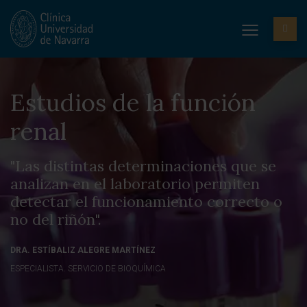
Estudios de la función
renal
"Las distintas determinaciones que se
analizan en el laboratorio permiten
detectar el funcionamiento correcto o
no del riñón".
DRA. ESTÍBALIZ ALEGRE MARTÍNEZ
ESPECIALISTA. SERVICIO DE BIOQUÍMICA