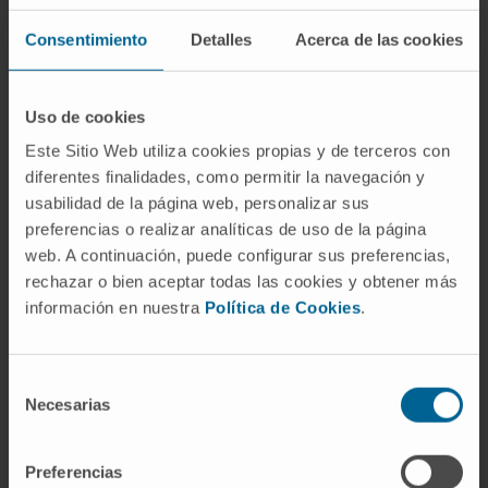
analítica, e informe de todos sus
medicamentos (algunos, como
Consentimiento
Detalles
Acerca de las cookies
antiinflamatorios o ciertos antibióticos,
pueden afectar los resultados). Para el
Uso de cookies
análisis de orina, aporte una muestra de la
Este Sitio Web utiliza cookies propias y de terceros con
primera orina de la mañana
o una
muestra
diferentes finalidades, como permitir la navegación y
media del chorro
, evitando contaminación
usabilidad de la página web, personalizar sus
(especialmente durante la menstruación).
preferencias o realizar analíticas de uso de la página
web. A continuación, puede configurar sus preferencias,
Interpretación y siguientes pasos:
un eGFR
rechazar o bien aceptar todas las cookies y obtener más
reducido y/o albuminuria persistente en dos
información en nuestra
Política de Cookies
.
controles separados suele indicar daño renal
y requiere valoración médica. A veces es
necesario
repetir
las pruebas (por
Selección
Necesarias
deshidratación, infección urinaria o esfuerzo
de
reciente) o complementarlas con otras
consentimiento
técnicas según su caso.
Preferencias