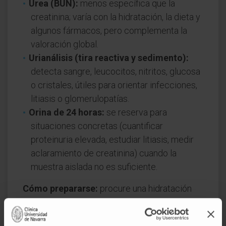
Urea (BUN):
menos específica que la
creatinina; varía con la hidratación, la dieta y
algunos fármacos, pero complementa la
valoración global.
Urianálisis (tira reactiva y sedimento):
detecta sangre, leucocitos, nitritos, glucosa
o cristales, útiles para orientar infecciones,
litiasis o glomerulopatías.
Orina de 24 horas:
se reserva para
situaciones concretas (cuantificar
proteinuria elevada, estudiar litiasis, medir
aclaramiento de creatinina) cuando la
muestra aislada no es suficiente.
Cómo prepararse:
procure una hidratación
habitual el día previo, evite ejercicio intenso y
comidas muy proteicas justo antes de la