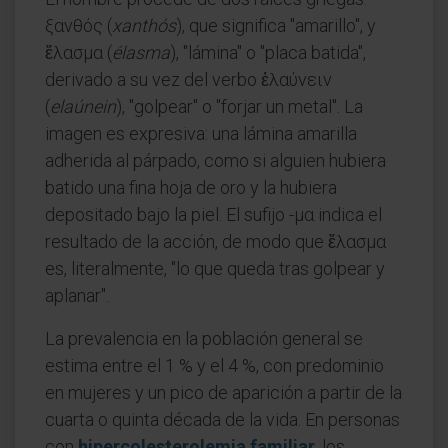
ξανθός (
xanthós
), que significa "amarillo", y
ἔλασμα (
élasma
), "lámina" o "placa batida",
derivado a su vez del verbo ἐλαύνειν
(
elaúnein
), "golpear" o "forjar un metal". La
imagen es expresiva: una lámina amarilla
adherida al párpado, como si alguien hubiera
batido una fina hoja de oro y la hubiera
depositado bajo la piel. El sufijo -μα indica el
resultado de la acción, de modo que ἔλασμα
es, literalmente, "lo que queda tras golpear y
aplanar".
La prevalencia en la población general se
estima entre el 1 % y el 4 %, con predominio
en mujeres y un pico de aparición a partir de la
cuarta o quinta década de la vida. En personas
con
hipercolesterolemia familiar
, los