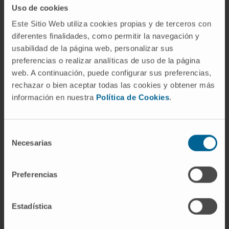
metálica", derivado del verbo ἐλαύνειν,
Uso de cookies
"golpear" o "forjar". El término describe con
Este Sitio Web utiliza cookies propias y de terceros con
exactitud lo que se ve: una lámina amarilla y
diferentes finalidades, como permitir la navegación y
plana adherida a la piel del párpado, como una
usabilidad de la página web, personalizar sus
preferencias o realizar analíticas de uso de la página
fina hoja metálica. Es la misma raíz ξανθ- que
web. A continuación, puede configurar sus preferencias,
encontramos en xantoma, xantocromía o
rechazar o bien aceptar todas las cookies y obtener más
xantodermia; todas comparten la referencia al
información en nuestra
Política de Cookies
.
color amarillo.
¿Es lo mismo un xantelasma que un
Selección
xantoma?
Necesarias
de
No exactamente. El xantelasma es un
tipo
de
consentimiento
xantoma: concretamente, un xantoma plano
Preferencias
que se localiza en los párpados. El término
"xantoma" es más amplio y abarca cualquier
Estadística
depósito lipídico cutáneo o tendinoso, con
independencia de su forma, localización o