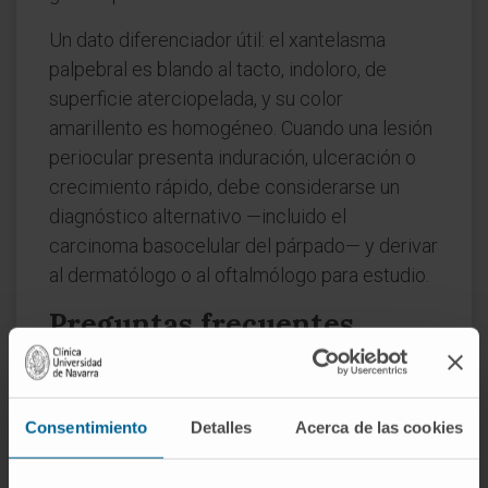
Un dato diferenciador útil: el xantelasma
palpebral es blando al tacto, indoloro, de
superficie aterciopelada, y su color
amarillento es homogéneo. Cuando una lesión
periocular presenta induración, ulceración o
crecimiento rápido, debe considerarse un
diagnóstico alternativo —incluido el
carcinoma basocelular del párpado— y derivar
al dermatólogo o al oftalmólogo para estudio.
Preguntas frecuentes
¿De dónde viene la palabra
"xantelasma"?
Consentimiento
Detalles
Acerca de las cookies
Del griego ξανθός (
xanthós
), "amarillo", y
ἔλασμα (
élasma
), "lámina batida" o "placa