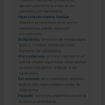
colesterol sanguíneo, presente en
aproximadamente la mitad de los
pacientes con xantelasma.
Hipercolesterolemia familiar
:
dislipidemia hereditaria en la que los
xantelasmas pueden aparecer
precozmente.
Dislipidemia
: alteración del metabolismo
lipídico, contexto metabólico más
frecuente del xantelasma.
Aterosclerosis
: proceso vascular en el
que las células espumosas desempeñan
un papel patogénico análogo al del
xantelasma.
Gerontoxón
: arco corneal por depósito
lipídico, otro signo cutáneo-ocular de
dislipidemia.
Párpado
: estructura anatómica donde se
localiza el xantelasma.