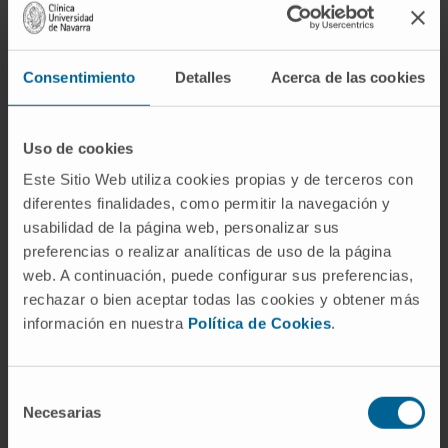
administra simultáneamente inmunoglobulina
antirrábica (pasiva, para protección inmediata)
y la primera dosis de la vacuna antirrábica
Consentimiento
Detalles
Acerca de las cookies
(activa, para protección duradera). Lo mismo
ocurre con el tétanos y con la hepatitis B
neonatal.
Uso de cookies
¿Por qué la inmunización pasiva no
Este Sitio Web utiliza cookies propias y de terceros con
genera memoria?
diferentes finalidades, como permitir la navegación y
usabilidad de la página web, personalizar sus
Porque la memoria inmunológica la producen
preferencias o realizar analíticas de uso de la página
los linfocitos del propio individuo cuando son
web. A continuación, puede configurar sus preferencias,
activados por un antígeno. En la inmunización
rechazar o bien aceptar todas las cookies y obtener más
pasiva no se introduce antígeno: solo
información en nuestra
Política de Cookies
.
anticuerpos. Al no activarse los linfocitos del
receptor, no se generan células de memoria y
Selección
la protección se limita a la vida media de los
Necesarias
de
anticuerpos transferidos.
consentimiento