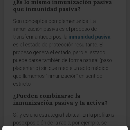
¿Es lo mismo inmunización pasiva
que inmunidad pasiva?
Son conceptos complementarios. La
inmunización pasiva es el proceso de
transferir anticuerpos; la
inmunidad pasiva
es el estado de protección resultante. El
proceso genera el estado, pero el estado
puede darse también de forma natural (paso
placentario) sin que medie un acto médico
que llamemos "inmunización" en sentido
estricto.
¿Pueden combinarse la
inmunización pasiva y la activa?
Sí, y es una estrategia habitual. En la profilaxis
posexposición de la rabia, por ejemplo, se