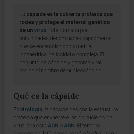
La
cápside es la cubierta proteica que
rodea y protege el material genético
de un
virus
. Está formada por
subunidades denominadas capsómeros
que se ensamblan con simetría
icosaédrica, helicoidal o compleja. El
conjunto de cápside y genoma viral
recibe el nombre de nucleocápside.
Qué es la cápside
En
virología
, la cápside designa la estructura
proteica que envuelve el ácido nucleico del
virus, sea este
ADN
o
ARN
. El término
procede del latín capsa, "caja" o "cofre", y se