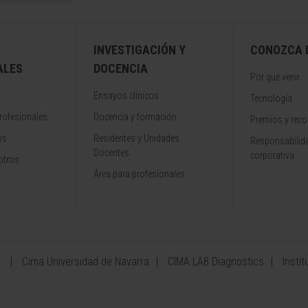
INVESTIGACIÓN Y
CONOZCA L
ALES
DOCENCIA
Por qué venir
Ensayos clínicos
Tecnología
rofesionales
Docencia y formación
Premios y rec
os
Residentes y Unidades
Responsabilida
Docentes
corporativa
otros
Área para profesionales
a
Cima Universidad de Navarra
CIMA LAB Diagnostics
Instit