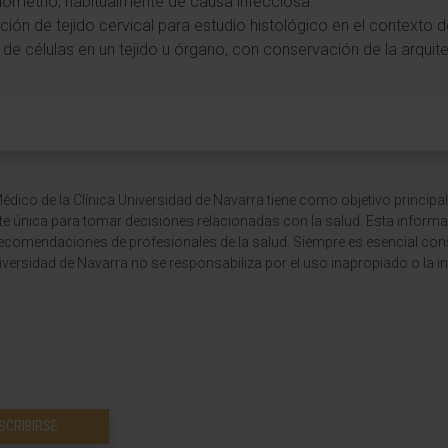
ndometrio, habitualmente de causa infecciosa.
nción de tejido cervical para estudio histológico en el contexto 
de células en un tejido u órgano, con conservación de la arquit
dico de la Clínica Universidad de Navarra tiene como objetivo principal
te única para tomar decisiones relacionadas con la salud. Esta informa
recomendaciones de profesionales de la salud. Siempre es esencial consu
versidad de Navarra no se responsabiliza por el uso inapropiado o la in
SCRIBIRSE