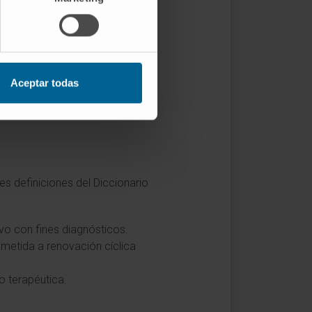
Aceptar todas
.
es definiciones del Diccionario
vo con fines diagnósticos.
ometida a renovación cíclica
o terapéutica.