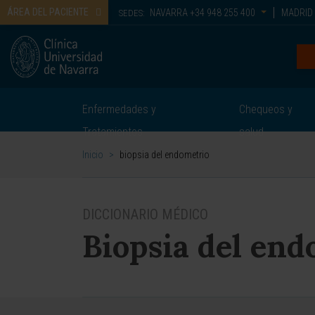
ÁREA DEL PACIENTE
NAVARRA
+34 948 255 400
MADRID
SEDES:
Enfermedades y
Chequeos y
Tratamientos
salud
Inicio
>
biopsia del endometrio
DICCIONARIO MÉDICO
Biopsia del end