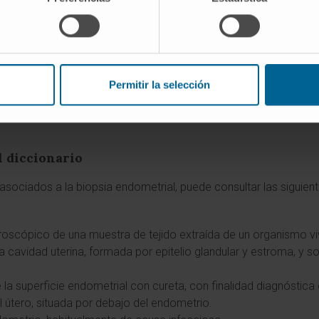
sia endometrial
.
psia de endometrio
.
Permitir la selección
(NCI).
Definición de biopsia - Diccionario de cáncer del NCI
lico general).
Biopsia (vídeo)
.
l diccionario
sociados a la biopsia endometrial, puede consultar las siguient
oscópico de una muestra de tejido extraída de un organismo vi
a cavidad uterina, formada por epitelio glandular y estroma, y s
 la superficie endometrial con cureta, con finalidad diagnóstica 
l útero, situada por debajo del endometrio.