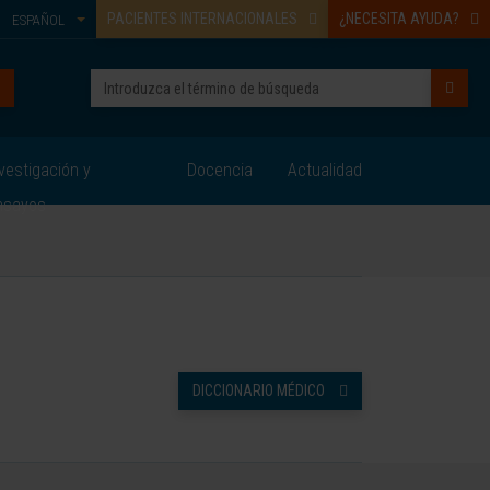
PACIENTES INTERNACIONALES
¿NECESITA AYUDA?
ESPAÑOL
vestigación y
Docencia
Actualidad
nsayos
DICCIONARIO MÉDICO