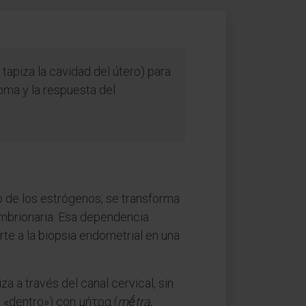
tapiza la cavidad del útero) para
troma y la respuesta del
cto de los estrógenos, se transforma
mbrionaria. Esa dependencia
te a la biopsia endometrial en una
za a través del canal cervical, sin
, «dentro») con μήτρα (
mḗtra
,