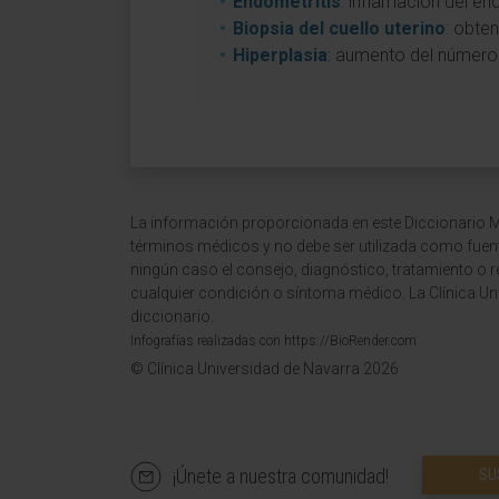
Endometritis
: inflamación del e
Biopsia del cuello uterino
: obte
Hiperplasia
: aumento del número 
La información proporcionada en este Diccionario Mé
términos médicos y no debe ser utilizada como fuen
ningún caso el consejo, diagnóstico, tratamiento o 
cualquier condición o síntoma médico. La Clínica Uni
diccionario.
Infografías realizadas con https://BioRender.com
© Clínica Universidad de Navarra 2026
¡Únete a nuestra comunidad!
SU