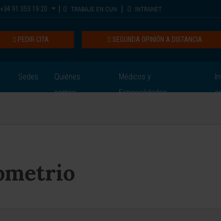
+34 91 353 19 20
TRABAJE EN CUN
INTRANET
PEDIR CITA
SEGUNDA OPINIÓN A DISTANCIA
Sedes
Quiénes
Médicos y
In
somos
Especialidades
e
ometrio