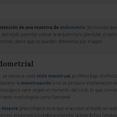
obtención de una muestra de
endometrio
(la mucosa que 
s del tejido permite valorar la arquitectura glandular, el es
rmonal, datos que no pueden obtenerse por imagen.
ndometrial
ar: se renueva cada
ciclo menstrual
, prolifera bajo el efe
durante la
menstruación
si no se produce implantación e
scópico varíe según el momento del ciclo, lo que convier
n tanto morfológica como funcional.
de
biopsia
ginecológica en la que el acceso al tejido se reali
término
endometrio
combina el prefijo griego ἔνδον (
éndon