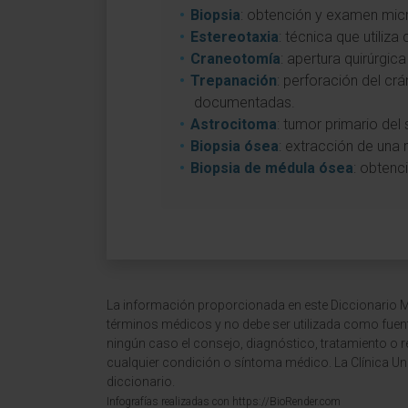
Biopsia
: obtención y examen micr
Estereotaxia
: técnica que utiliz
Craneotomía
: apertura quirúrgi
Trepanación
: perforación del cr
documentadas.
Astrocitoma
: tumor primario del
Biopsia ósea
: extracción de una 
Biopsia de médula ósea
: obtenc
La información proporcionada en este Diccionario Mé
términos médicos y no debe ser utilizada como fuen
ningún caso el consejo, diagnóstico, tratamiento o 
cualquier condición o síntoma médico. La Clínica Uni
diccionario.
Infografías realizadas con https://BioRender.com