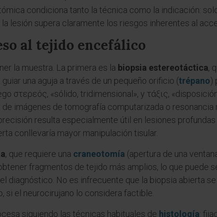
tómica condiciona tanto la técnica como la indicación: sol
la lesión supera claramente los riesgos inherentes al acce
so al tejido encefálico
ner la muestra. La primera es la
biopsia estereotáctica
, 
uiar una aguja a través de un pequeño orificio (
trépano
)
ego στερεός, «sólido, tridimensional», y τάξις, «disposición
ir de imágenes de tomografía computarizada o resonancia ma
 precisión resulta especialmente útil en lesiones profunda
erta conllevaría mayor manipulación tisular.
ta
, que requiere una
craneotomía
(apertura de una ventan
obtener fragmentos de tejido más amplios, lo que puede s
el diagnóstico. No es infrecuente que la biopsia abierta s
, si el neurocirujano lo considera factible.
rocesa siguiendo las técnicas habituales de
histología
: fij