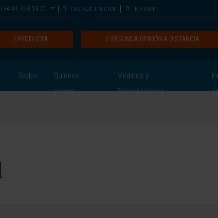
+34 91 353 19 20
TRABAJE EN CUN
INTRANET
PEDIR CITA
SEGUNDA OPINIÓN A DISTANCIA
Sedes
Quiénes
Médicos y
In
somos
Especialidades
e
l