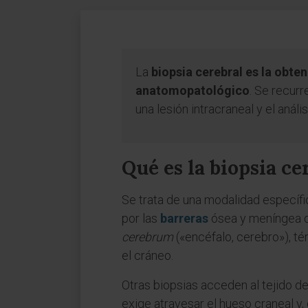
La
biopsia cerebral es la obte
anatomopatológico
. Se recur
una lesión intracraneal y el análi
Qué es la biopsia ce
Se trata de una modalidad específ
por las
barreras
ósea y meníngea 
cerebrum
(«encéfalo, cerebro»), té
el cráneo.
Otras biopsias acceden al tejido de
exige atravesar el hueso craneal y