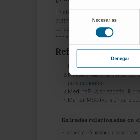
En el encéfalo se emplea habitualme
Selección
cutting
), no la aguja fina de aspir
Necesarias
de
consentimiento
cerebrales, especialmente los glioma
con aguja fina rara vez aporta materi
Referencias
Denegar
National Institute of Neurolo
Instituto Nacional del Cáncer 
para pacientes
.
MedlinePlus en español.
Biop
Manual MSD (versión para púb
Entradas relacionadas en e
Si desea profundizar en conceptos a