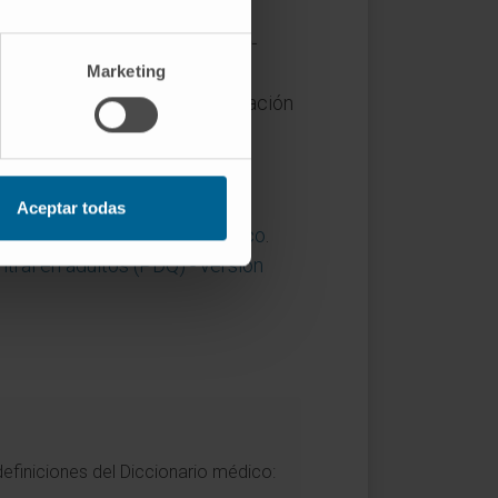
 de tejido (aguja de tipo
side-
ara clasificar muchas lesiones
Marketing
pleta, y la citología por aspiración
Aceptar todas
tos de diagnóstico neurológico
.
tral en adultos (PDQ) - versión
definiciones del Diccionario médico: