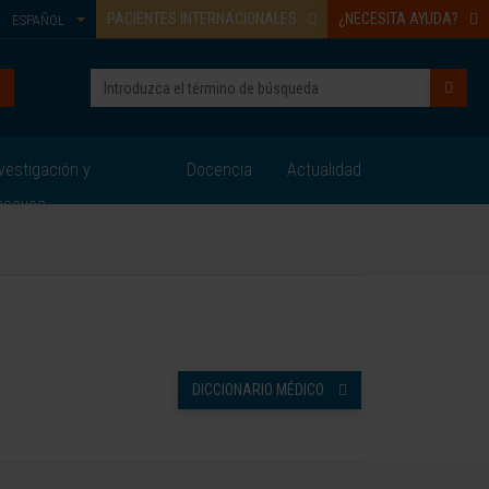
PACIENTES INTERNACIONALES
¿NECESITA AYUDA?
ESPAÑOL
vestigación y
Docencia
Actualidad
nsayos
DICCIONARIO MÉDICO