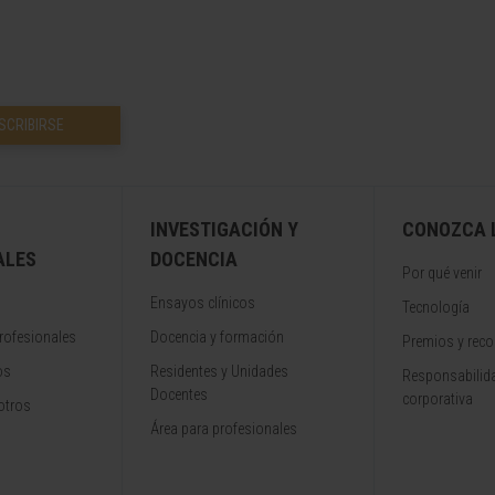
SCRIBIRSE
INVESTIGACIÓN Y
CONOZCA L
ALES
DOCENCIA
Por qué venir
Ensayos clínicos
Tecnología
rofesionales
Docencia y formación
Premios y rec
os
Residentes y Unidades
Responsabilida
Docentes
corporativa
otros
Área para profesionales