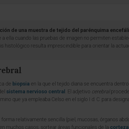
nción de una muestra de tejido del parénquima encefál
re a ella cuando las pruebas de imagen no permiten estable
sis histológico resulta imprescindible para orientar la actuac
rebral
ica de
biopsia
en la que el tejido diana se encuentra dentro
del
sistema nervioso central
. El adjetivo
cerebral
procede 
rmino que ya empleaba Celso en el siglo I d. C. para desig
 forma relativamente sencilla (piel, mucosas, órganos abdo
, en muchos casos, sortear áreas funcionales de la
corteza