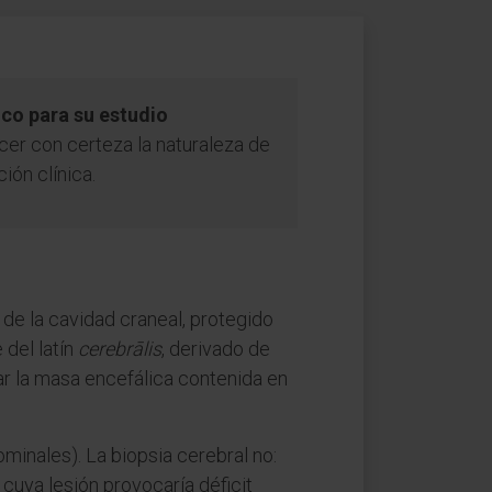
ico para su estudio
cer con certeza la naturaleza de
ión clínica.
 de la cavidad craneal, protegido
del latín
cerebrālis
, derivado de
nar la masa encefálica contenida en
minales). La biopsia cerebral no:
cuya lesión provocaría déficit