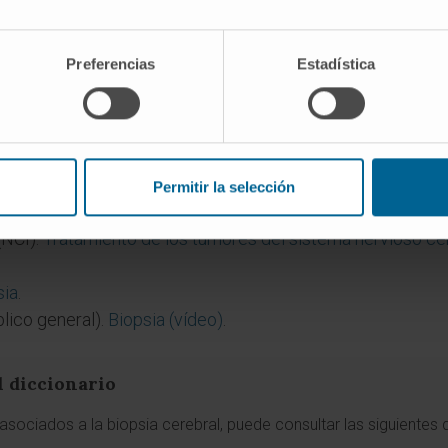
nte una aguja de biopsia diseñada para obtener un cilindro
ación que se usa en tiroides o mama. La razón es práctica: p
Preferencias
Estadística
s, el patólogo necesita valorar la arquitectura tisular com
al suficiente para ello.
Permitir la selección
gical Disorders and Stroke (NINDS).
Pruebas y procedimien
(NCI).
Tratamiento de los tumores del sistema nervioso cen
sia
.
lico general).
Biopsia (vídeo)
.
l diccionario
sociados a la biopsia cerebral, puede consultar las siguientes 