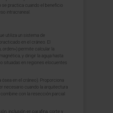
o se practica cuando el beneficio
so intracraneal.
que utiliza un sistema de
 practicado en el cráneo. El
, orden») permite calcular la
gnética, y dirigir la aguja hasta
s o situadas en regiones elocuentes
a ósea en el cráneo). Proporciona
er necesario cuando la arquitectura
e combine con la resección parcial
ación, inclusión en parafina, corte y