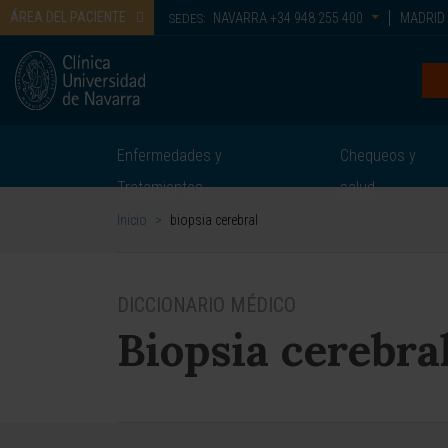
ÁREA DEL PACIENTE
NAVARRA
+34 948 255 400
MADRID
SEDES:
Enfermedades y
Chequeos y
Tratamientos
salud
Inicio
>
biopsia cerebral
DICCIONARIO MÉDICO
Biopsia cerebra