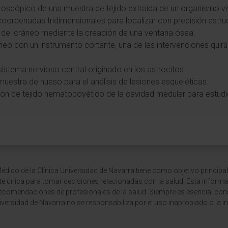
oscópico de una muestra de tejido extraída de un organismo vi
a coordenadas tridimensionales para localizar con precisión estr
ca del cráneo mediante la creación de una ventana ósea.
áneo con un instrumento cortante, una de las intervenciones quir
 sistema nervioso central originado en los astrocitos.
muestra de hueso para el análisis de lesiones esqueléticas.
ión de tejido hematopoyético de la cavidad medular para estu
dico de la Clínica Universidad de Navarra tiene como objetivo principal
te única para tomar decisiones relacionadas con la salud. Esta informa
recomendaciones de profesionales de la salud. Siempre es esencial consu
versidad de Navarra no se responsabiliza por el uso inapropiado o la in