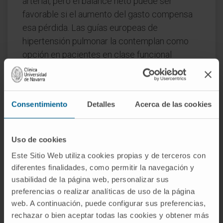
arterial, pero el balance neto puede ser
favorable si el aumento del gasto compensa
esa pérdida. Las guías europeas de
hipertensión pulmonar la contemplan como
opción en pacientes en clase funcional
avanzada, con síncopes de esfuerzo
recurrentes o insuficiencia cardíaca derecha
refractaria, como puente al trasplante
Consentimiento
Detalles
Acerca de las cookies
pulmonar o cuando este no es viable.
Preguntas frecuentes
Uso de cookies
¿De dónde viene la palabra
Este Sitio Web utiliza cookies propias y de terceros con
atrioseptostomía?
diferentes finalidades, como permitir la navegación y
usabilidad de la página web, personalizar sus
Del latín atrium ("sala de entrada", aquí las
preferencias o realizar analíticas de uso de la página
aurículas), saeptum ("tabique") y del griego
web. A continuación, puede configurar sus preferencias,
στόμα (stóma, "boca"). Significa, literalmente,
rechazar o bien aceptar todas las cookies y obtener más