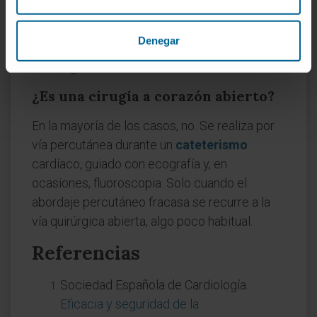
también se realiza en niños mayores y en
adultos con hipertensión pulmonar grave
Denegar
refractaria, como técnica paliativa para
descargar el ventrículo derecho.
¿Es una cirugía a corazón abierto?
En la mayoría de los casos, no. Se realiza por
vía percutánea durante un
cateterismo
cardíaco, guiado con ecografía y, en
ocasiones, fluoroscopia. Solo cuando el
abordaje percutáneo fracasa se recurre a la
vía quirúrgica abierta, algo poco habitual.
Referencias
Sociedad Española de Cardiología.
Eficacia y seguridad de la