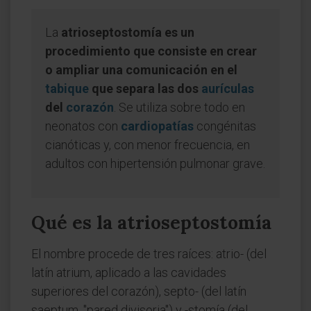
La
atrioseptostomía es un
procedimiento que consiste en crear
o ampliar una comunicación en el
tabique
que separa las dos
aurículas
del
corazón
. Se utiliza sobre todo en
neonatos con
cardiopatías
congénitas
cianóticas y, con menor frecuencia, en
adultos con hipertensión pulmonar grave.
Qué es la atrioseptostomía
El nombre procede de tres raíces: atrio- (del
latín atrium, aplicado a las cavidades
superiores del corazón), septo- (del latín
saeptum, "pared divisoria") y -stomía (del