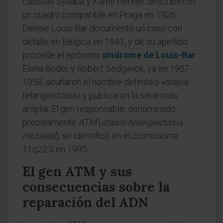
Ladislav Syllaba y Kamil Henner describieron
un cuadro compatible en Praga en 1926;
Denise Louis-Bar documentó un caso con
detalle en Bélgica en 1941, y de su apellido
procede el epónimo
síndrome de Louis-Bar
.
Elena Boder y Robert Sedgwick, ya en 1957-
1958, acuñaron el nombre definitivo «ataxia-
telangiectasia» y publicaron la serie más
amplia. El gen responsable, denominado
precisamente
ATM
(
ataxia-telangiectasia
mutated
), se identificó en el cromosoma
11q22.3 en 1995.
El gen ATM y sus
consecuencias sobre la
reparación del ADN