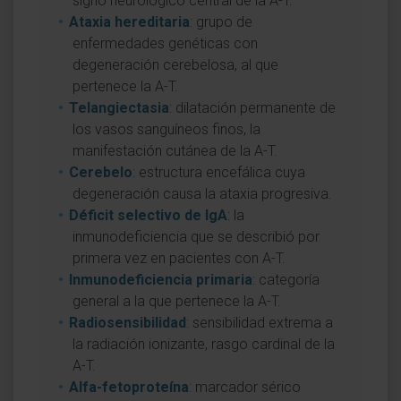
signo neurológico central de la A-T.
Ataxia hereditaria
: grupo de
enfermedades genéticas con
degeneración cerebelosa, al que
pertenece la A-T.
Telangiectasia
: dilatación permanente de
los vasos sanguíneos finos, la
manifestación cutánea de la A-T.
Cerebelo
: estructura encefálica cuya
degeneración causa la ataxia progresiva.
Déficit selectivo de IgA
: la
inmunodeficiencia que se describió por
primera vez en pacientes con A-T.
Inmunodeficiencia primaria
: categoría
general a la que pertenece la A-T.
Radiosensibilidad
: sensibilidad extrema a
la radiación ionizante, rasgo cardinal de la
A-T.
Alfa-fetoproteína
: marcador sérico