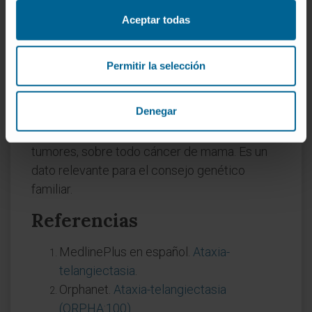
(heterocigotos) tienen algún
Aceptar todas
riesgo?
Los portadores, aproximadamente el 1 % de la
Permitir la selección
población general, no desarrollan A-T. Pero
estudios epidemiológicos han asociado el
Denegar
estado de portador con un riesgo
moderadamente aumentado de ciertos
tumores, sobre todo cáncer de mama. Es un
dato relevante para el consejo genético
familiar.
Referencias
MedlinePlus en español.
Ataxia-
telangiectasia
.
Orphanet.
Ataxia-telangiectasia
(ORPHA:100)
.