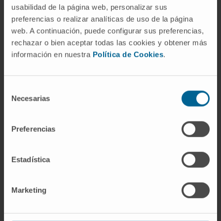
usabilidad de la página web, personalizar sus
A-T, pero ambos nombres designan la misma
preferencias o realizar analíticas de uso de la página
enfermedad.
web. A continuación, puede configurar sus preferencias,
rechazar o bien aceptar todas las cookies y obtener más
¿Por qué es tan importante evitar
información en nuestra
Política de Cookies
.
la radiación en estos pacientes?
Porque la proteína ATM es la encargada de
Selección
reparar las roturas del ADN que produce la
Necesarias
de
radiación ionizante. Sin ella, la célula no puede
consentimiento
restaurar su material genético y muere o
Preferencias
acumula mutaciones peligrosas. Las dosis de
radioterapia convencionales pueden resultar
tóxicas, y las pruebas radiológicas
Estadística
innecesarias deben sustituirse por
alternativas no ionizantes siempre que sea
Marketing
posible.
¿Los portadores del gen ATM