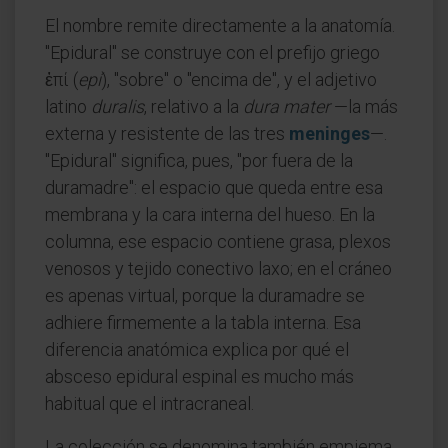
El nombre remite directamente a la anatomía.
"Epidural" se construye con el prefijo griego
ἐπί (
epí
), "sobre" o "encima de", y el adjetivo
latino
duralis
, relativo a la
dura mater
—la más
externa y resistente de las tres
meninges
—.
"Epidural" significa, pues, "por fuera de la
duramadre": el espacio que queda entre esa
membrana y la cara interna del hueso. En la
columna, ese espacio contiene grasa, plexos
venosos y tejido conectivo laxo; en el cráneo
es apenas virtual, porque la duramadre se
adhiere firmemente a la tabla interna. Esa
diferencia anatómica explica por qué el
absceso epidural espinal es mucho más
habitual que el intracraneal.
La colección se denomina también empiema