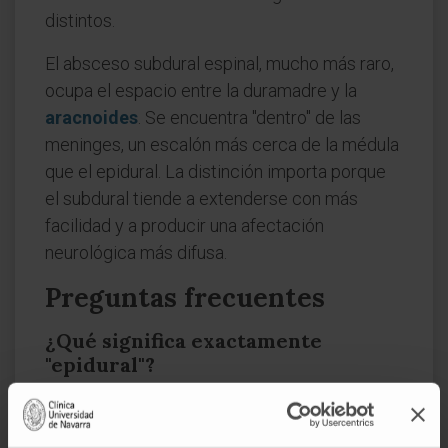
distintos.
El absceso subdural espinal, mucho más raro,
ocupa el espacio entre la duramadre y la
aracnoides
. Se encuentra "dentro" de las
meninges, un escalón más cerca de la médula
que el epidural. La distinción importa porque
el subdural tiende a extenderse con más
facilidad y a producir una afectación
neurológica más difusa.
Preguntas frecuentes
¿Qué significa exactamente
"epidural"?
Del griego ἐπί (
epí
), "sobre", y del latín
dura
(por
dura mater
, la meninge más externa).