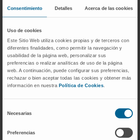
Literalmente, "por encima de la duramadre". El
Consentimiento
Detalles
Acerca de las cookies
espacio epidural es la franja entre la
duramadre y el hueso que la rodea.
Uso de cookies
¿Es lo mismo que un empiema
epidural?
Este Sitio Web utiliza cookies propias y de terceros con
diferentes finalidades, como permitir la navegación y
En la práctica, sí. "Empiema" designa la
usabilidad de la página web, personalizar sus
acumulación de pus en una cavidad anatómica
preferencias o realizar analíticas de uso de la página
web. A continuación, puede configurar sus preferencias,
preformada, y el espacio epidural puede
rechazar o bien aceptar todas las cookies y obtener más
considerarse como tal. Algunos autores
información en nuestra
Política de Cookies
.
reservan "empiema" para las colecciones
laminares extensas y "absceso" para las más
circunscritas, pero la distinción no es
Selección
uniforme y ambos términos se utilizan
Necesarias
de
indistintamente en la mayoría de los textos.
consentimiento
Preferencias
¿Solo se produce en la columna