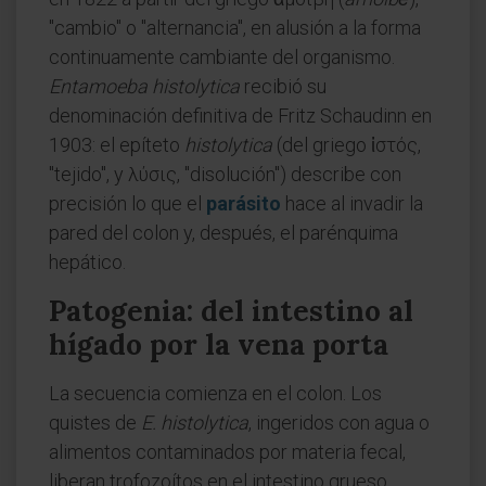
"cambio" o "alternancia", en alusión a la forma
continuamente cambiante del organismo.
Entamoeba histolytica
recibió su
denominación definitiva de Fritz Schaudinn en
1903: el epíteto
histolytica
(del griego ἱστός,
"tejido", y λύσις, "disolución") describe con
precisión lo que el
parásito
hace al invadir la
pared del colon y, después, el parénquima
hepático.
Patogenia: del intestino al
hígado por la vena porta
La secuencia comienza en el colon. Los
quistes de
E. histolytica
, ingeridos con agua o
alimentos contaminados por materia fecal,
liberan trofozoítos en el intestino grueso.