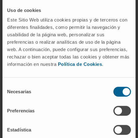
hepatobiliares, la lesión es única en la mayoría
Uso de cookies
de los casos, y el material necrótico tiene ese
Este Sitio Web utiliza cookies propias y de terceros con
color pardo-achocolatado sin verdadero pus.
diferentes finalidades, como permitir la navegación y
La serología frente a
E. histolytica
—
usabilidad de la página web, personalizar sus
hemaglutinación indirecta, ELISA, PCR—
preferencias o realizar analíticas de uso de la página
resulta clave cuando la presentación clínica
web. A continuación, puede configurar sus preferencias,
rechazar o bien aceptar todas las cookies y obtener más
es ambigua.
información en nuestra
Política de Cookies
.
Preguntas frecuentes
¿Por qué se llama "amebiano" este
Selección
absceso?
Necesarias
de
consentimiento
Porque lo produce una
ameba
,
Preferencias
concretamente
Entamoeba histolytica
. El
nombre "ameba" viene del griego ἀμοιβή,
"cambio", por la forma continuamente variable
Estadística