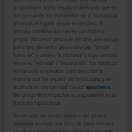
ocupada por tejido hepático destruido que se
forma cuando los trofozoítos de
E. histolytica
alcanzan el hígado desde el intestino. El
término combina dos raíces con historia
propia. "Absceso" procede del latín
abscessus
,
participio del verbo
abscedĕre
(ab-, "desde,
fuera de", y
cedĕre
, "ir, retirarse"), cuyo sentido
literal es "retirada" o "separación": los médicos
romanos lo empleaban para describir la
materia que "se separa" del tejido sano y se
acumula en una cavidad. La voz
apostema
,
del griego ἀπόστημα, fue su equivalente en la
tradición hipocrática.
"Amebiano" deriva del nombre del género
Amoeba
, acuñado por Bory de Saint-Vincent
en 1822 a partir del griego ἀμοιβή (
amoibḗ
),