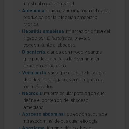
intestinal o extraintestinal.
Ameboma
: masa granulomatosa del colon
producida por la infección amebiana
crónica.
Hepatitis amebiana
: inflamación difusa del
hígado por
E. histolytica
, previa o
concomitante al absceso.
Disentería
: diarrea con moco y sangre
que puede preceder a la diseminación
hepática del parásito.
Vena porta
: vaso que conduce la sangre
del intestino al hígado, vía de llegada de
los trofozoítos.
Necrosis
: muerte celular patológica que
define el contenido del absceso
amebiano.
Absceso abdominal
: colección supurada
intraabdominal de cualquier etiología.
Apostema
: término clásico, hoy en