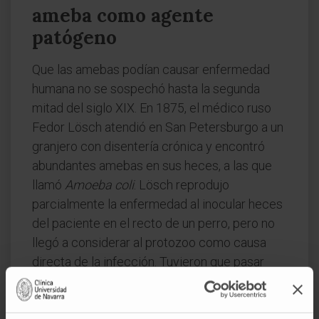
ameba como agente
patógeno
Que las amebas podían causar enfermedad
humana no se sospechó hasta la segunda
mitad del siglo XIX. En 1875, el médico ruso
Fedor Lösch atendió en San Petersburgo a un
granjero con disentería crónica y encontró
abundantes amebas en sus heces, a las que
llamó
Amoeba coli
. Lösch reprodujo
parcialmente la enfermedad al inocular heces
del paciente en el recto de un perro, pero no
llegó a considerar al protozoo como causa
directa de la infección. Tuvieron que pasar
casi tres décadas para que Schaudinn
estableciera la especie
E. histolytica
y la