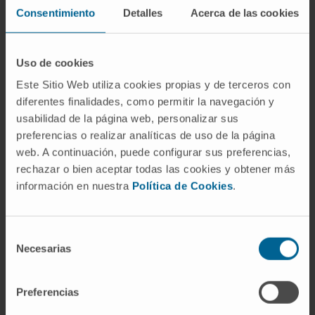
separara de las amebas comensales
Consentimiento
Detalles
Acerca de las cookies
intestinales.
Preguntas frecuentes
Uso de cookies
¿De dónde viene la palabra ameba?
Este Sitio Web utiliza cookies propias y de terceros con
diferentes finalidades, como permitir la navegación y
Del griego ἀμοιβή (
amoibḗ
), que significa
usabilidad de la página web, personalizar sus
«cambio» o «transformación». El nombre alude
preferencias o realizar analíticas de uso de la página
a la capacidad del organismo para modificar
web. A continuación, puede configurar sus preferencias,
continuamente su forma. Entró en la
rechazar o bien aceptar todas las cookies y obtener más
nomenclatura científica en 1822 de la mano
información en nuestra
Política de Cookies
.
del naturalista Bory de Saint-Vincent, y en
español se documenta desde mediados del
Selección
siglo XIX.
Necesarias
de
consentimiento
¿Todas las amebas son peligrosas
para la salud?
Preferencias