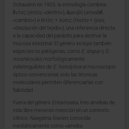
Schaudinn en 1903; la etimología combina
ἔντος (
entós
, «dentro»), ἀμοιβή (
amoibḗ
,
«cambio») e ἱστός + λύσις (
histós
+
lýsis
,
«disolución del tejido»), una referencia directa
a la capacidad del parásito para destruir la
mucosa intestinal. El género incluye también
especies no patógenas, como
E. dispar
y
E.
moshkovskii
, morfológicamente
indistinguibles de
E. histolytica
al microscopio
óptico convencional; solo las técnicas
moleculares permiten diferenciarlas con
fiabilidad.
Fuera del género
Entamoeba
, tres amebas de
vida libre merecen mención en un contexto
clínico.
Naegleria fowleri
, conocida
mediáticamente como «ameba