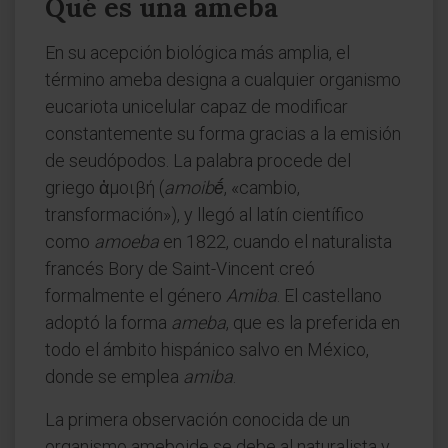
Qué es una ameba
En su acepción biológica más amplia, el
término ameba designa a cualquier organismo
eucariota unicelular capaz de modificar
constantemente su forma gracias a la emisión
de seudópodos. La palabra procede del
griego ἀμοιβή (
amoibḗ
, «cambio,
transformación»), y llegó al latín científico
como
amoeba
en 1822, cuando el naturalista
francés Bory de Saint-Vincent creó
formalmente el género
Amiba
. El castellano
adoptó la forma
ameba
, que es la preferida en
todo el ámbito hispánico salvo en México,
donde se emplea
amiba
.
La primera observación conocida de un
organismo ameboide se debe al naturalista y