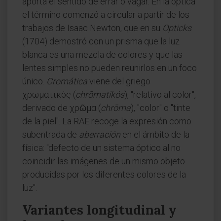
aporta el sentido de errar o vagar. En la óptica
el término comenzó a circular a partir de los
trabajos de Isaac Newton, que en su
Opticks
(1704) demostró con un prisma que la luz
blanca es una mezcla de colores y que las
lentes simples no pueden reunirlos en un foco
único.
Cromática
viene del griego
χρωματικός (
chrōmatikós
), "relativo al color",
derivado de χρῶμα (
chrōma
), "color" o "tinte
de la piel". La RAE recoge la expresión como
subentrada de
aberración
en el ámbito de la
física: "defecto de un sistema óptico al no
coincidir las imágenes de un mismo objeto
producidas por los diferentes colores de la
luz".
Variantes longitudinal y