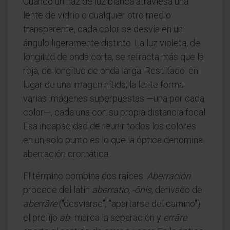
Cuando un haz de luz blanca atraviesa una
lente de vidrio o cualquier otro medio
transparente, cada color se desvía en un
ángulo ligeramente distinto. La luz violeta, de
longitud de onda corta, se refracta más que la
roja, de longitud de onda larga. Resultado: en
lugar de una imagen nítida, la lente forma
varias imágenes superpuestas —una por cada
color—, cada una con su propia distancia focal.
Esa incapacidad de reunir todos los colores
en un solo punto es lo que la óptica denomina
aberración cromática.
El término combina dos raíces.
Aberración
procede del latín
aberratio, -ōnis
, derivado de
aberrāre
("desviarse", "apartarse del camino"):
el prefijo
ab-
marca la separación y
errāre