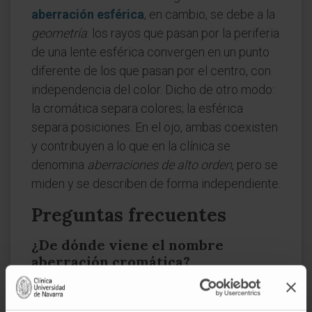
aberración esférica
, en cambio, se debe a la
geometría
: los rayos que pasan por la periferia
de una lente esférica convergen en un punto
diferente de los que pasan por el centro, con
independencia del color. Dicho de otro modo:
la cromática separa colores; la esférica
separa posiciones. En el ojo, ambas coexisten
y contribuyen a lo que en la clínica se
denomina
aberraciones de alto orden
, pero se
miden y se describen de forma independiente.
Preguntas frecuentes
¿De dónde viene el nombre
aberración cromática?
De la unión del latín
aberratio
("desviación")
con el adjetivo griego χρωματικός