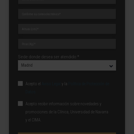
Sede donde desea ser atendido:*
Acepto el
Aviso Legal
y la
Política de Protección de
Datos
Acepto recibir información sobre novedades y
promociones de la Clínica, Universidad de Navarra
y el CIMA.