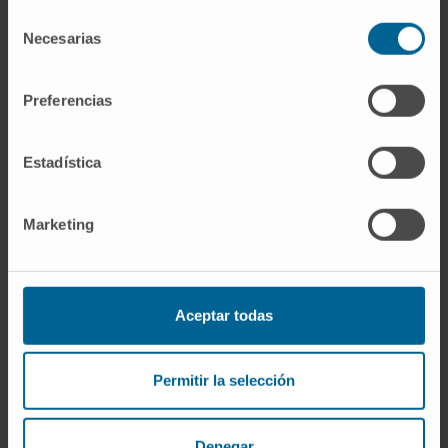
Selección
Necesarias
Lograr una pérdida de peso
de
consentimiento
≥ 5-10% del peso inicial
Preferencias
Estadística
Marketing
Mejorar o resolver
comorbilidades asociadas
Aceptar todas
Permitir la selección
Denegar