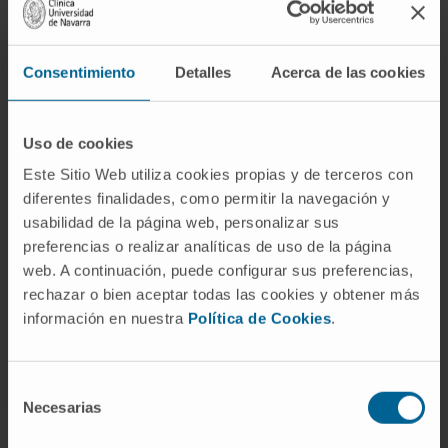
dormir en decúbito lateral, y evitar
medicación ansiolítica y sedantes.
Consentimiento
Detalles
Acerca de las cookies
Tratamiento médico: CPAP
. Es un
dispositivo que mantiene las vías aéreas
abiertas aplicando una presión positiva
Uso de cookies
continua de tal manera que "empuja" a la vía
Este Sitio Web utiliza cookies propias y de terceros con
aérea permitiendo el paso del aire. Puede
diferentes finalidades, como permitir la navegación y
llegar a solucionar el SAOS en un 80% de los
usabilidad de la página web, personalizar sus
casos.
preferencias o realizar analíticas de uso de la página
web. A continuación, puede configurar sus preferencias,
rechazar o bien aceptar todas las cookies y obtener más
información en nuestra
Política de Cookies
.
SOLICITE MÁS INFORMACIÓN SOBRE ESTOS
TRATAMIENTOS
Selección
Necesarias
de
consentimiento