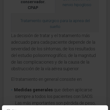
conservador.
nervio hipogloso
CPAP
Tratamiento quirúrgico para la apnea del
sueño
La decisión de tratar y el tratamiento más
adecuado para cada paciente depende de la
severidad de los síntomas, de los resultados
del estudio polisomnográfico, de la magnitud
de las complicaciones y de la causa de la
obstrucción de la vía aérea superior.
El tratamiento en general consiste en:
Medidas generales
que deben aplicarse
siempre a todos los pacientes con SAOS.
Las más importantes son pérdida de peso,
eliminar la ingesta de alcohol por la noche,