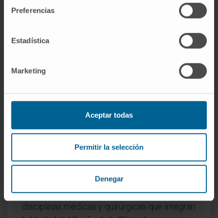
Preferencias
Estadística
La Unidad del Sueño
de la Clínica Universidad de
Marketing
Navarra
Aceptar todas
Acreditada por la Sociedad Española del
Sueño, la Unidad del Sueño de la Clínica
cuenta con los últimos avances en
Permitir la selección
diagnóstico y tratamiento de las alteraciones
de sueño.
Denegar
El trabajo conjunto de las diferentes
disciplinas médicas y quirúrgicas que integran