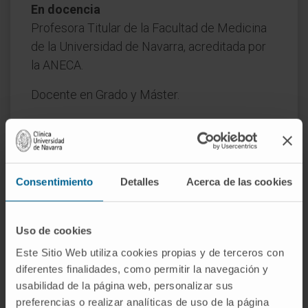
En docencia
Profesora Titular de la Facultad de Medicina
de la Universidad de Navarra, acreditada por
la ANECA.
Docente en Grado y Máster.
Docente en curso de formación de neurología
infantil en la Unidad acreditada de la Clínica
Universidad de Navarra.
Consentimiento
Detalles
Acerca de las cookies
En investigación
Ha publicado más de 45 artículos
científicos en revistas nacionales
Uso de cookies
e internacionales, así como 9 capítulos de
Este Sitio Web utiliza cookies propias y de terceros con
libros.
diferentes finalidades, como permitir la navegación y
usabilidad de la página web, personalizar sus
Está dirigiendo dos tesis doctorales y ha
preferencias o realizar analíticas de uso de la página