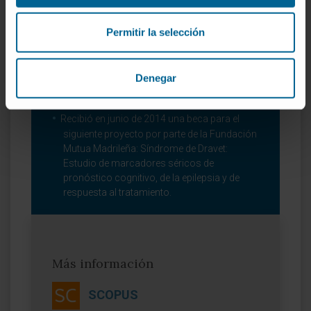
Pediátrica.
Ha recibido la acreditación en Neurología
Permitir la selección
Pediátrica por parte de la Sociedad Española
de Neurología Pediátrica y Asociación
Española de Pediatría.
Denegar
Premios
Recibió en junio de 2014 una beca para el
siguiente proyecto por parte de la Fundación
Mutua Madrileña: Síndrome de Dravet:
Estudio de marcadores séricos de
pronóstico cognitivo, de la epilepsia y de
respuesta al tratamiento.
Más información
SCOPUS