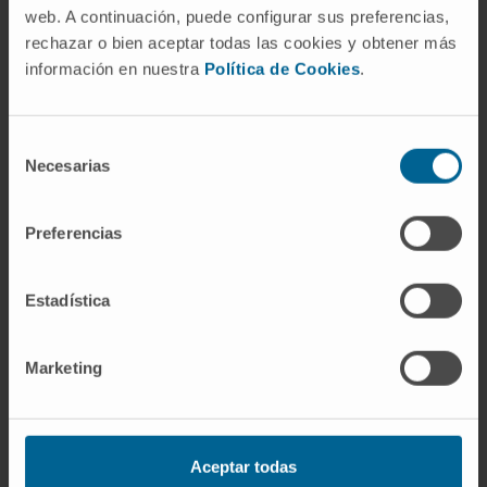
dirigido una suficiencia investigadora.
web. A continuación, puede configurar sus preferencias,
rechazar o bien aceptar todas las cookies y obtener más
Ha participado como ponente invitado en más
información en nuestra
Política de Cookies
.
de 40 reuniones científicas y participado con
más de 180 comunicaciones en diversas
reuniones y congresos.
Selección
Necesarias
de
consentimiento
Preferencias
Estadística
Marketing
Reconocimientos
Desde mayo de 2022, presidenta de la
Aceptar todas
Sociedad Española de Neurología