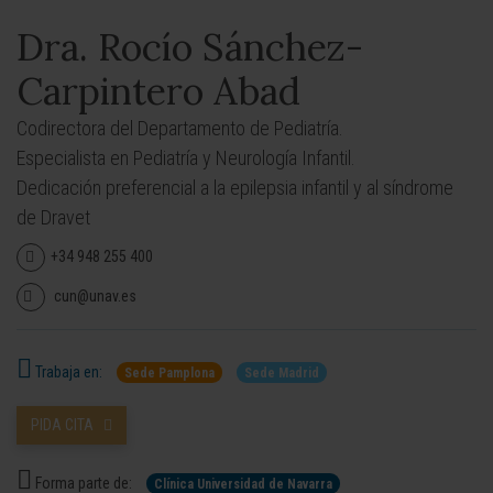
Dra. Rocío Sánchez-
Carpintero Abad
Codirectora del Departamento de Pediatría.
Especialista en Pediatría y Neurología Infantil.
Dedicación preferencial a la epilepsia infantil y al síndrome
de Dravet
+34 948 255 400
cun@unav.es
Trabaja en:
Sede Pamplona
Sede Madrid
PIDA CITA
Forma parte de:
Clínica Universidad de Navarra