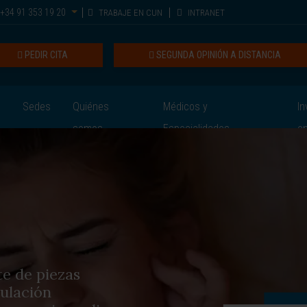
+34 91 353 19 20
TRABAJE EN CUN
INTRANET
PEDIR CITA
SEGUNDA OPINIÓN A DISTANCIA
Sedes
Quiénes
Médicos y
In
somos
Especialidades
e
e de piezas
culación