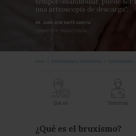
temporomandibular, puede ser n
una artroscopia de descarga".
DR. JUAN JOSÉ GAITE GARCÍA
CODIRECTOR. UNIDAD DENTAL
Inicio
>
Enfermedades y Tratamientos
>
Enfermedades
Qué es
Síntomas
¿Qué es el bruxismo?