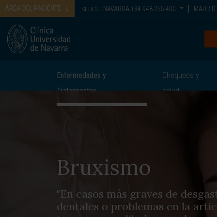
ÁREA DEL PACIENTE
NAVARRA
+34 948 255 400
MADRID
SEDES:
Enfermedades y
Chequeos y
Tratamientos
salud
Bruxismo
"En casos más graves de desgast
dentales o problemas en la arti