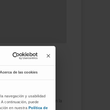
nóstico?
Acerca de las cookies
un desgaste característico. A
lita de forma que, a la larga,
ilidad en los dientes.
 la navegación y usabilidad
ial se da en los músculos y en la
. A continuación, puede
bular en forma de dolores de
mación en nuestra
Política de