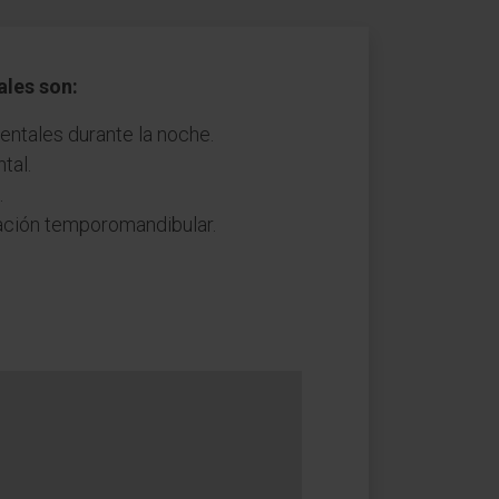
ales son:
dentales durante la noche.
tal.
.
lación temporomandibular.