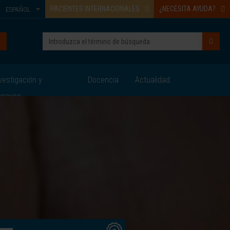
PACIENTES INTERNACIONALES
¿NECESITA AYUDA?
ESPAÑOL
vestigación y
Docencia
Actualidad
nsayos