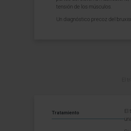
tensión de los músculos.
Un diagnóstico precoz del bruxis
El t
El
Tratamiento
una