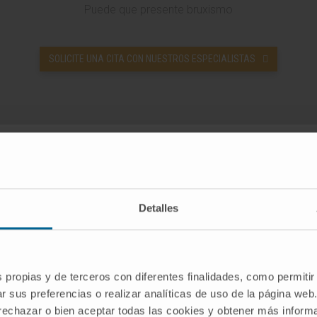
Puede que presente bruxismo
SOLICITE UNA CITA CON NUESTROS ESPECIALISTAS
sas del
¿Cuál es el pro
Detalles
En los dientes se produce 
nivel de las encías, las debi
rtante en el bruxismo. Las
aparecerá inflamación y mov
almente soportan altos
s propias y de terceros con diferentes finalidades, como permitir
d del bruxismo depende del
Pero el efecto más perjudic
r sus preferencias o realizar analíticas de uso de la página web
.
articulación temporomandi
 rechazar o bien aceptar todas las cookies y obtener más infor