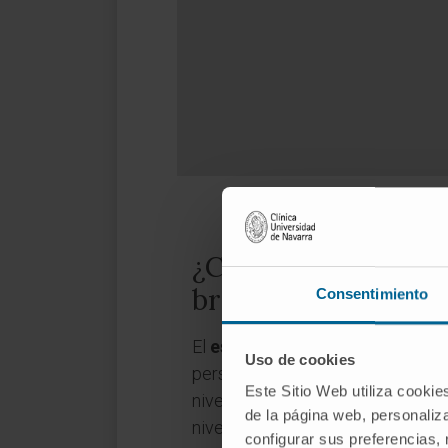
¿Cuáles son las cau
bruxismo?
Consentimiento
El
estrés
tiene un papel muy impo
Uso de cookies
personas con este hábito, gener
Este Sitio Web utiliza cookie
niveles de estrés y la intensida
de la página web, personaliza
nivel de estrés en cada momento
configurar sus preferencias,