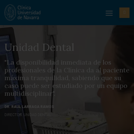
Unidad Dental
"La disponibilidad inmediata de los
profesionales de la Clínica da al paciente
máxima tranquilidad, sabiendo que su
caso puede ser estudiado por un equipo
multidisciplinar".
DR. RAÚL LARRAGA RAMOS
DIRECTOR. UNIDAD DENTAL