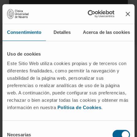
ENVIAR SOLICITUD
Consentimiento
Detalles
Acerca de las cookies
Uso de cookies
Este Sitio Web utiliza cookies propias y de terceros con
Plan médico individualizado
diferentes finalidades, como permitir la navegación y
usabilidad de la página web, personalizar sus
Un estudio completo y personalizado para poder
preferencias o realizar analíticas de uso de la página
ofrecerle un plan de tratamiento global que consiga la
web. A continuación, puede configurar sus preferencias,
pérdida de peso deseada
rechazar o bien aceptar todas las cookies y obtener más
información en nuestra
Política de Cookies
.
Selección
Necesarias
de