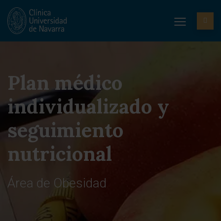
Plan médico
individualizado y
seguimiento
nutricional
Área de Obesidad