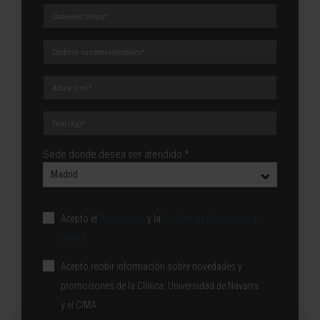
Sede donde desea ser atendido:*
Acepto el
Aviso Legal
y la
Política de Protección de
Datos
Acepto recibir información sobre novedades y
promociones de la Clínica, Universidad de Navarra
y el CIMA.