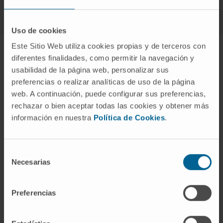
Uso de cookies
Este Sitio Web utiliza cookies propias y de terceros con
diferentes finalidades, como permitir la navegación y
Plano médico individualizado
usabilidad de la página web, personalizar sus
preferencias o realizar analíticas de uso de la página
Um estudo completo e personalizado para lhe
web. A continuación, puede configurar sus preferencias,
rechazar o bien aceptar todas las cookies y obtener más
podermos oferecer um plano de tratamento global
información en nuestra
Política de Cookies
.
que permita alcançar a perda de peso desejada
Selección
Necesarias
de
consentimiento
Preferencias
Alimentação
Atividade