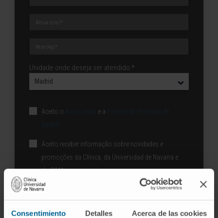
Unidade onde deseja ser atendido:*
Aceito o
Aviso Legal
e a
Política de Proteção de
Dados
Aceito receber informação sobre novidades e
promoções da Clínica, da Universidad de Navarra e
do CIMA.
ENVIAR PEDIDO
Consentimiento
Detalles
Acerca de las cookies