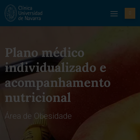
Plano médico
individualizado e
acompanhamento
nutricional
Área de Obesidade