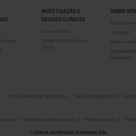
INVESTIGAÇÃO E
SOBRE NÓ
AIS
ENSAIOS CLÍNICOS
Porque deve vir
o
Ensaios Clínicos
Tecnologia
issionais
Unidade Central de Ensaios
Prémios e acre
Clínicos
s
Responsabilida
Corporativa
Cima Universidad de Navarra
CIMA LAB Diagnostics
Insti
ivacidade
Tratamento de dados pessoais
Política de cookies
Políti
©
CLÍNICA UNIVERSIDAD DE NAVARRA 2026