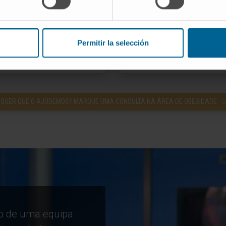
uperar peso, sem
perda de peso fo
cas associadas à
sinais de má abso
dé
Permitir la selección
QUER QUE O AJUDEMOS? MARQUE UMA CONSULTA NA ÁREA DE OBESIDADE
ão de uma equipa