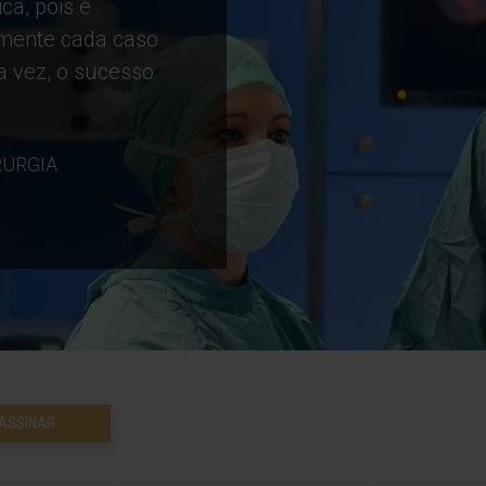
ca, pois é
amente cada caso
ta vez, o sucesso
RURGIA
ASSINAR