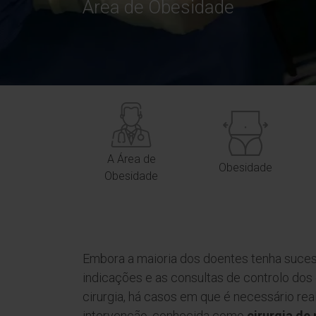
Área de Obesidade
A Área de
Obesidade
Obesidade
Embora a maioria dos doentes tenha suce
indicações e as consultas de controlo dos 
cirurgia, há casos em que é necessário re
intervenção, conhecida como
cirurgia de 