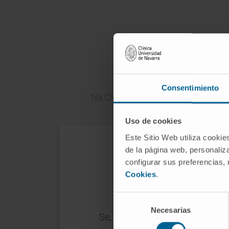
Quan
Consentimiento
Na Clínica, realizamos cirurgias 
Uso de cookies
Este Sitio Web utiliza cookie
de la página web, personaliza
configurar sus preferencias,
Cookies
.
Selección
Necesarias
de
Se, após um tratamento endoscó
consentimiento