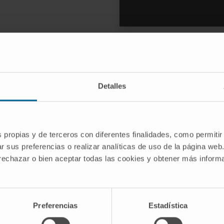
do está indicada a cirurgia de rev
Detalles
de revisão em doentes previamente operados, nos quais os 
s propias y de terceros con diferentes finalidades, como permitir
r sus preferencias o realizar analíticas de uso de la página web
 rechazar o bien aceptar todas las cookies y obtener más infor
Preferencias
Estadística
pico ou cirúrgico
Se, após um tratam