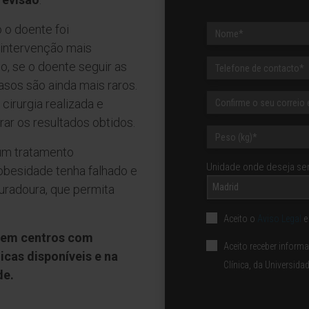
 o doente foi
a intervenção mais
o, se o doente seguir as
sos são ainda mais raros.
cirurgia realizada e
ar os resultados obtidos.
um tratamento
Unidade onde deseja ser
obesidade tenha falhado e
Madrid
duradoura, que permita
Aceito o
Aviso Legal
e
a em centros com
Aceito receber infor
icas disponíveis e na
Clínica, da Universida
de.