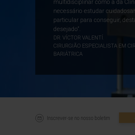
multidisciplinar como a da Clíni
necessário estudar cuidados
particular para conseguir, des
desejado”.
DR. VÍCTOR VALENTÍ.
CIRURGIÃO ESPECIALISTA EM CI
BARIÁTRICA
Inscrever-se no nosso boletim