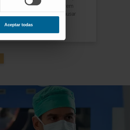
r desproporcionada ou existirem
rção intestinal que possam causar
fices no organismo.
Aceptar todas