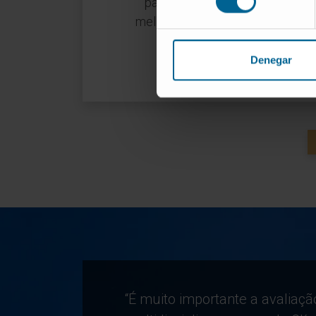
para a obesidade, voltou a rec
melhoria das complicações médi
obesidade.
Denegar
“É muito importante a avaliaç