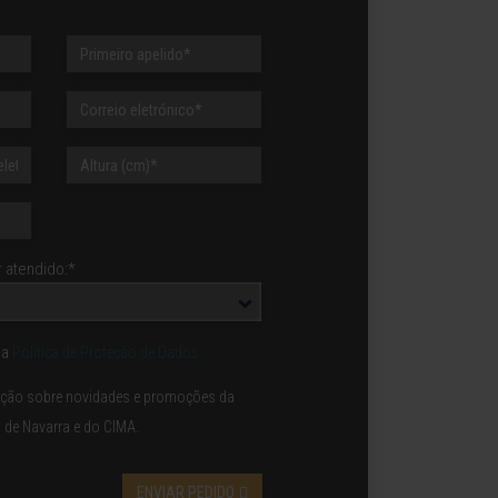
 atendido:*
 a
Política de Proteção de Dados
mação sobre novidades e promoções da
d de Navarra e do CIMA.
ENVIAR PEDIDO