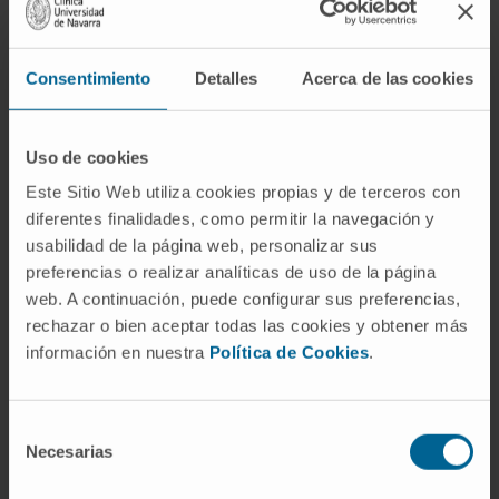
pequeño estómago creado. De esta modo
el alimento ingerido y su absorción es
menor.
Consentimiento
Detalles
Acerca de las cookies
Se estimula la producción de insulina en el
páncreas, disminuye la resistencia a la
Uso de cookies
insulina y, además, mejoran los problemas
Este Sitio Web utiliza cookies propias y de terceros con
metabólicos asociados.
diferentes finalidades, como permitir la navegación y
usabilidad de la página web, personalizar sus
preferencias o realizar analíticas de uso de la página
web. A continuación, puede configurar sus preferencias,
rechazar o bien aceptar todas las cookies y obtener más
información en nuestra
Política de Cookies
.
Selección
Necesarias
de
consentimiento