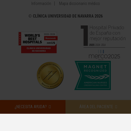
Información
Mapa diccionario médico
©
CLÍNICA UNIVERSIDAD DE NAVARRA 2026
¿NECESITA AYUDA?
ÁREA DEL PACIENTE