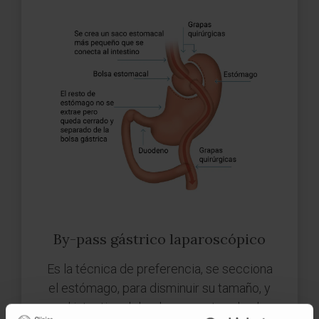
By-pass gástrico laparoscópico
Es la técnica de preferencia, se secciona
el estómago, para disminuir su tamaño, y
el intestino delgado para suturarlo al