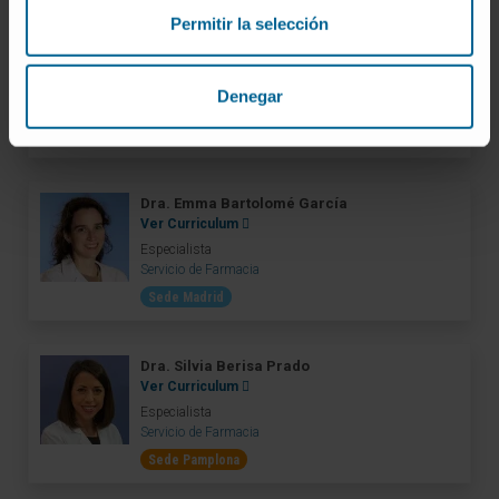
Permitir la selección
Dra. Mª Carmen Barace Indurain
Ver Curriculum
Especialista
Denegar
Servicio de Farmacia
Sede Pamplona
Dra. Emma Bartolomé García
Ver Curriculum
Especialista
Servicio de Farmacia
Sede Madrid
Dra. Silvia Berisa Prado
Ver Curriculum
Especialista
Servicio de Farmacia
Sede Pamplona