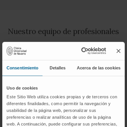
Nuestro equipo de profesionales
Dra. Ana Ortega Eslava
Ver Curriculum
Consentimiento
Detalles
Acerca de las cookies
Directora
Servicio de Farmacia
Sede Pamplona
Uso de cookies
Este Sitio Web utiliza cookies propias y de terceros con
Dra. Mª Ángeles García del Barrio
diferentes finalidades, como permitir la navegación y
Ver Curriculum
usabilidad de la página web, personalizar sus
Responsable
Servicio de Farmacia
preferencias o realizar analíticas de uso de la página
Sede Madrid
web. A continuación, puede configurar sus preferencias,