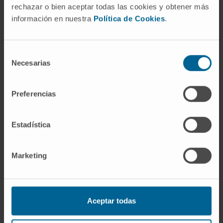
rechazar o bien aceptar todas las cookies y obtener más
información en nuestra
Política de Cookies
.
Dr. Xabier Abasolo Tamayo
Ver Curriculum
Especialista
Selección
Servicio de Farmacia
Necesarias
de
Sede Pamplona
consentimiento
Preferencias
Dra. Azucena Aldaz Pastor
Ver Curriculum
Especialista
Estadística
Servicio de Farmacia
Sede Pamplona
Marketing
Dra. Irene Aquerreta González
Ver Curriculum
Especialista
Servicio de Farmacia
Aceptar todas
Sede Pamplona