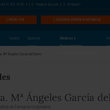
+34 91 353 19 20
TRABAJE EN CUN
INTRANET
PEDIR CITA
SEGUNDA OPINIÓN A DISTANCIA
Sedes
Quiénes
Médicos y
In
somos
Especialidades
e
a. Mª Ángeles García del Barrio
les
a. Mª Ángeles García del
alista en Farmacia Hospitalaria.