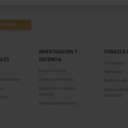
SCRIBIRSE
INVESTIGACIÓN Y
CONOZCA L
ALES
DOCENCIA
Por qué venir
Ensayos clínicos
Tecnología
rofesionales
Docencia y formación
Premios y rec
os
Residentes y Unidades
Responsabilida
Docentes
corporativa
otros
Área para profesionales