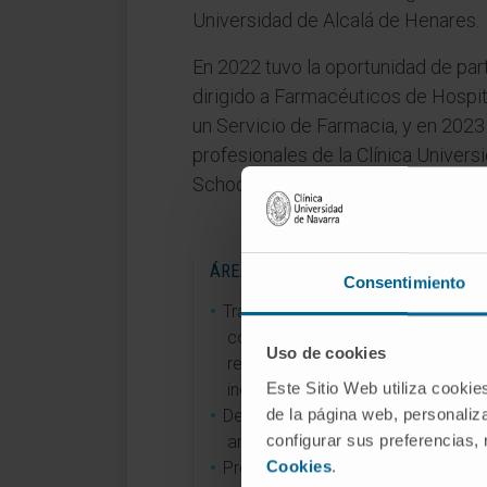
Universidad de Alcalá de Henares.
En 2022 tuvo la oportunidad de par
dirigido a Farmacéuticos de Hospit
un Servicio de Farmacia, y en 2023
profesionales de la Clínica Univers
School.
ÁREAS DE INVESTIGACIÓN
Consentimiento
Tratamiento de soporte en pacien
con cáncer, particularmente en lo
Uso de cookies
referente a las náuseas y vómitos
Este Sitio Web utiliza cookie
inducidos por quimioterapia.
de la página web, personaliza
Desensibilización a fármacos
configurar sus preferencias,
antineoplásicos.
Cookies
.
Profilaxis de infección por