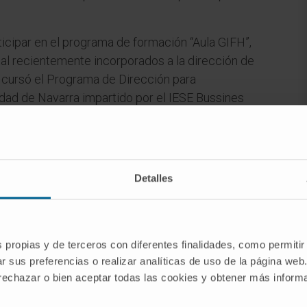
ticipar en el programa de formación “Aula GIFH”,
al recientemente incorporados a la dirección de
 cursó el Programa de Dirección para
idad de Navarra impartido por el IESE Bussines
ÁREAS DE INTERÉS
Detalles
tes
Tratamientos de soporte en cáncer.
Desensibilizaciones a quimioterapia.
Optimización de la dosificación de
s propias y de terceros con diferentes finalidades, como permitir
quimioterápicos en función de datos
r sus preferencias o realizar analíticas de uso de la página web
antropométricos y funcionales.
 rechazar o bien aceptar todas las cookies y obtener más infor