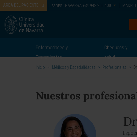
ÁREA DEL PACIENTE
NAVARRA
+34 948 255 400
MADRID
SEDES:
Enfermedades y
Chequeos y
Tratamientos
salud
Inicio
>
Médicos y Especialidades
>
Profesionales
>
Dr
Nuestros profesiona
Dr
Especi