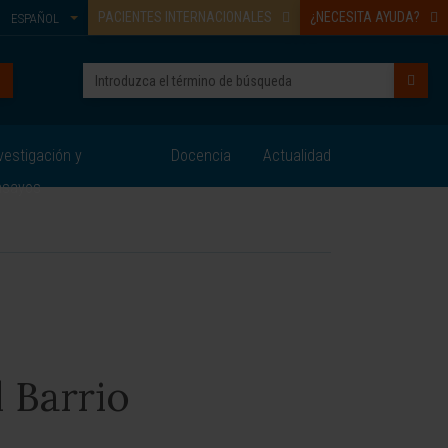
PACIENTES INTERNACIONALES
¿NECESITA AYUDA?
ESPAÑOL
vestigación y
Docencia
Actualidad
nsayos
 Barrio