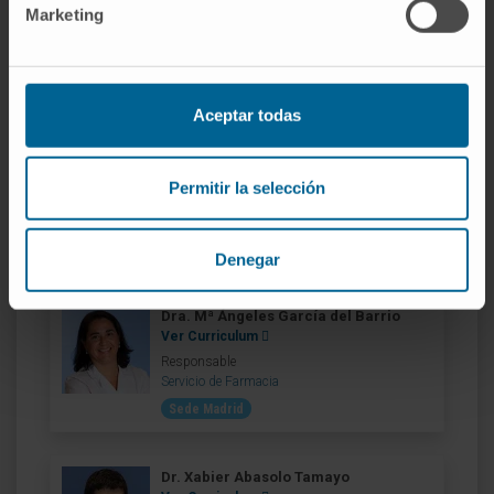
Nuestro equipo de
Marketing
profesionales
Aceptar todas
Dra. Ana Ortega Eslava
Ver Curriculum
Permitir la selección
Directora
Servicio de Farmacia
Sede Pamplona
Denegar
Dra. Mª Ángeles García del Barrio
Ver Curriculum
Responsable
Servicio de Farmacia
Sede Madrid
Dr. Xabier Abasolo Tamayo