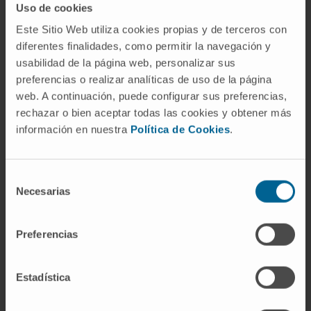
Uso de cookies
Este Sitio Web utiliza cookies propias y de terceros con
diferentes finalidades, como permitir la navegación y
usabilidad de la página web, personalizar sus
preferencias o realizar analíticas de uso de la página
¿Por qué en la Clínica?
web. A continuación, puede configurar sus preferencias,
rechazar o bien aceptar todas las cookies y obtener más
Colaboramos en los ensayos clínicos para
información en nuestra
Política de Cookies
.
garantizar la máxima seguridad de los
medicamentos que se administran.
Controles de calidad para ofrecer la mejor
Selección
atención farmacéutica.
Necesarias
de
consentimiento
SOLICITE MÁS INFORMACIÓN
Preferencias
Estadística