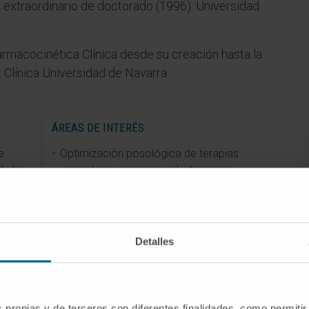
 extraordinario de doctorado (1996). Universidad
rmacocinética Clínica desde su creación hasta la
 Clínica Universidad de Navarra.
ÁREAS DE INTERÉS
e
Optimización posológica de terapias
de la
complejas con especial interés en
tratamiento oncológico, antiinfeccioso
y neurológico.
e
Detalles
s propias y de terceros con diferentes finalidades, como permitir