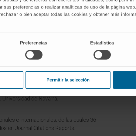
r sus preferencias o realizar analíticas de uso de la página web
 rechazar o bien aceptar todas las cookies y obtener más infor
Preferencias
Estadística
ado doctor, profesor universidad privada en 2010
rsidad por la ANECA en 2012.
e la Facultad de Farmacia y Nutrición desde 2013.
Permitir la selección
Farmacia Clínica y Farmacoterapia 5º curso.
. Universidad de Navarra.
onales e internacionales, de las cuales 36
os en Journal Citations Reports.