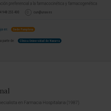
ción preferencial a la farmacocinética y farmacogenética
4 948 255 400
cun@unav.es
ja en:
Sede Pamplona
 parte de:
Clínica Universidad de Navarra
nal
ecialista en Farmacia Hospitalaria (1987).