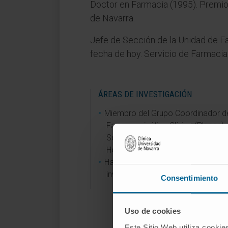
Doctor en Farmacia (1995). Premio
de Navarra.
Jefe de Sección de la Unidad de Fa
fecha de hoy. Servicio de Farmacia.
ÁREAS DE INVESTIGACIÓN
Miembro del Grupo Coordinador d
Farmacocinética Clínica (Pk.gen) 
Sociedad Española de Farmacia
Hospitalaria.
Ha participado en 21 proyectos d
investigación.
Consentimiento
Uso de cookies
Este Sitio Web utiliza cookie