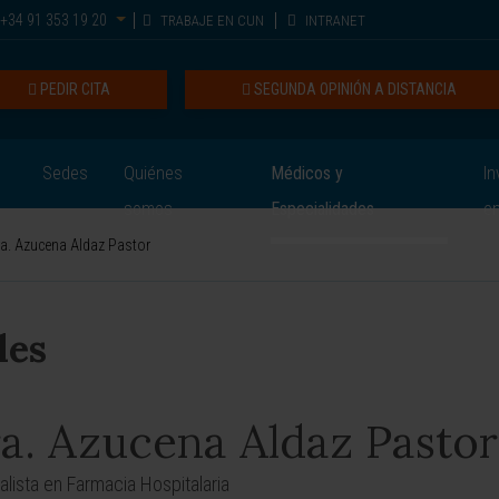
+34 91 353 19 20
TRABAJE EN CUN
INTRANET
PEDIR CITA
SEGUNDA OPINIÓN A DISTANCIA
Sedes
Quiénes
Médicos y
In
somos
Especialidades
e
a. Azucena Aldaz Pastor
les
a. Azucena Aldaz Pastor
alista en Farmacia Hospitalaria