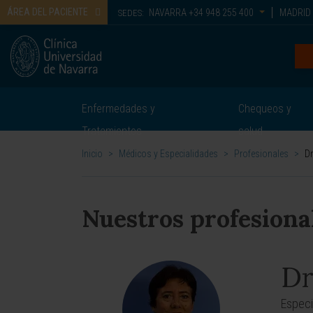
ÁREA DEL PACIENTE
NAVARRA
+34 948 255 400
MADRID
SEDES:
Enfermedades y
Chequeos y
Tratamientos
salud
Inicio
>
Médicos y Especialidades
>
Profesionales
>
Dr
Nuestros profesiona
Dr
Especi