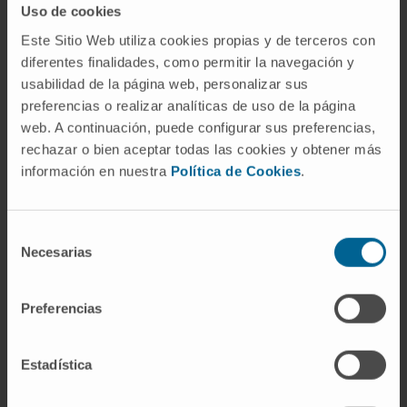
reuniones científicas.
Uso de cookies
Este Sitio Web utiliza cookies propias y de terceros con
diferentes finalidades, como permitir la navegación y
usabilidad de la página web, personalizar sus
preferencias o realizar analíticas de uso de la página
web. A continuación, puede configurar sus preferencias,
rechazar o bien aceptar todas las cookies y obtener más
información en nuestra
Política de Cookies
.
Organismos científicos
Selección
Necesarias
de
Presidenta del Comité Asesor de la
consentimiento
Prestación Farmacéutica del Sistema
Nacional de Salud.
Preferencias
Vocal de la Comisión Asesora Técnica de
Farmacovigilancia de Navarra.
Departamento de Salud. Gobierno de
Estadística
Navarra.
Miembro del grupo coordinador de GENESIS