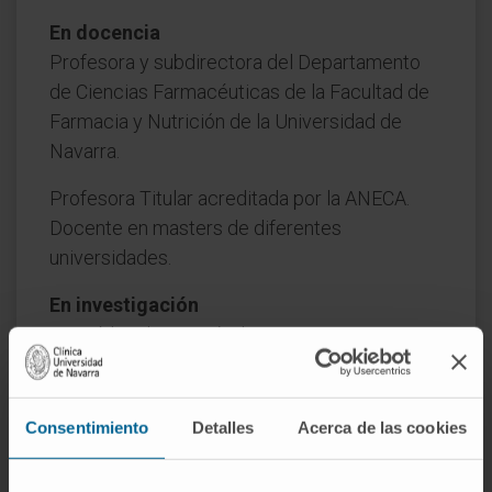
En docencia
Profesora y subdirectora del Departamento
de Ciencias Farmacéuticas de la Facultad de
Farmacia y Nutrición de la Universidad de
Navarra.
Profesora Titular acreditada por la ANECA.
Docente en masters de diferentes
universidades.
En investigación
Ha publicado 47 artículos en revistas
científicas nacionales e internacionales, 16
capítulos de libros, 2 libros, 15 documentos
con ISBN.
Consentimiento
Detalles
Acerca de las cookies
185 presentaciones en cursos, congresos y