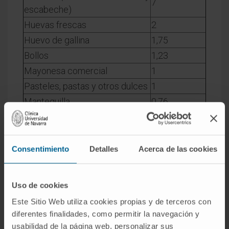
7
escabeche)
Huevas frescas
2
Huevo de gallina
1,75
Bollos
1,23
Mayonesa comercial
1
Pasteles, pastas y otros dulces
1
Mantequilla
0,76
Hígado
0,60
Foie-gras y patés
0,30
Queso en porciones
0,28
Consentimiento
Detalles
Acerca de las cookies
Quesos Gruyére, Emmental y
0,27
manchego curado
Uso de cookies
Quesos de Cabrales, manchego
0,23
Este Sitio Web utiliza cookies propias y de terceros con
semicurado y Roquefort
diferentes finalidades, como permitir la navegación y
Croquetas
0,22
usabilidad de la página web, personalizar sus