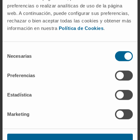
Albóndigas (precocinadas)
0,20
preferencias o realizar analíticas de uso de la página
web. A continuación, puede configurar sus preferencias,
Carne empanada y pasteles
0,19
rechazar o bien aceptar todas las cookies y obtener más
carne (precocinados)
información en nuestra
Política de Cookies
.
Quesos de bola, gallego y
0,18
manchego fresco
Pizzas
0,06
Selección
Necesarias
de
Lecha de vaca entera, batidos
0,03
consentimiento
lácteos
Preferencias
Queso de Burgos, requesón y
0,02
cuajada
Estadística
Marketing
La vitamina D
Es fundamental para la absorción del calcio y del