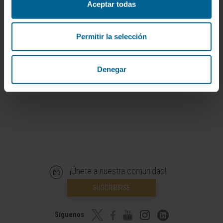
Aceptar todas
fósforo.
Ayuda en la formación de dientes y huesos
fuertes.
Permitir la selección
Controla el nivel de calcio en sangre para
conseguir una buena coagulación.
Denegar
¡Únete a nuestra comunidad!
SUSCRIBIRSE
Síguenos