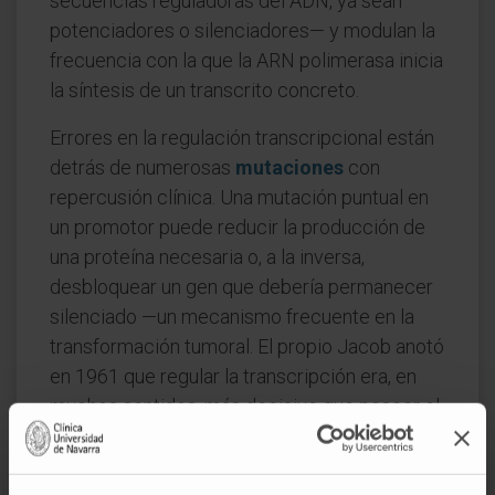
secuencias reguladoras del ADN, ya sean
potenciadores o silenciadores— y modulan la
frecuencia con la que la ARN polimerasa inicia
la síntesis de un transcrito concreto.
Errores en la regulación transcripcional están
detrás de numerosas
mutaciones
con
repercusión clínica. Una mutación puntual en
un promotor puede reducir la producción de
una proteína necesaria o, a la inversa,
desbloquear un gen que debería permanecer
silenciado —un mecanismo frecuente en la
transformación tumoral. El propio Jacob anotó
en 1961 que regular la transcripción era, en
muchos sentidos, más decisivo que poseer el
gen.
Preguntas frecuentes