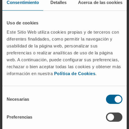
Consentimiento
Detalles
Acerca de las cookies
¿De dónde viene la palabra
«transcripción» en biología?
Uso de cookies
Del latín
transcribere
, que significa «copiar de
Este Sitio Web utiliza cookies propias y de terceros con
un soporte a otro». La biología molecular
diferentes finalidades, como permitir la navegación y
adoptó el término porque el proceso consiste,
usabilidad de la página web, personalizar sus
literalmente, en trasladar la secuencia de un
preferencias o realizar analíticas de uso de la página
gen desde el ADN a una molécula de ARN,
web. A continuación, puede configurar sus preferencias,
rechazar o bien aceptar todas las cookies y obtener más
manteniendo el mismo código de bases
información en nuestra
Política de Cookies
.
nitrogenadas pero cambiando el azúcar del
esqueleto:
desoxirribosa
en el original,
ribosa
en la copia.
Selección
Necesarias
de
¿Es lo mismo transcripción que
consentimiento
traducción?
Preferencias
No. Son pasos consecutivos de la expresión