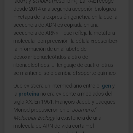
lado») y
scribere
(«escribir»). La RAE recoge
desde 2014 una segunda acepción biológica
—«etapa de la expresión genética en la que la
secuencia de ADN es copiada en una
secuencia de ARN»— que refleja la metáfora
molecular con precisión: la célula «reescribe»
la información de un alfabeto de
desoxirribonucleótidos a otro de
ribonucleótidos. El lenguaje de cuatro letras
se mantiene; solo cambia el soporte químico.
Que existiera un intermediario entre el
gen
y
la
proteína
no era evidente a mediados del
siglo XX. En 1961, François Jacob y Jacques
Monod propusieron en el
Journal of
Molecular Biology
la existencia de una
molécula de ARN de vida corta —el