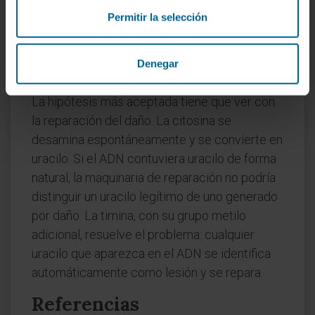
componentes del nucleótido, pero el que
Permitir la selección
porta la información.
¿Por qué el ADN usa timina y el
Denegar
ARN uracilo?
La hipótesis más aceptada tiene que ver con
la reparación del daño. La citosina se
desamina espontáneamente y se convierte en
uracilo. Si el ADN contuviera uracilo de forma
natural, la maquinaria de reparación no podría
distinguir un uracilo legítimo de uno generado
por daño. La timina, con su grupo metilo
adicional, resuelve el problema: cualquier
uracilo que aparezca en el ADN se identifica
automáticamente como lesión y se repara.
Referencias