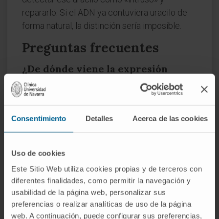
repararlo. Si el ADN ya contuviera uracilo de
forma natural, la distinción sería imposible.
Preguntas frecuentes
¿De dónde viene la expresión
«base nitrogenada»?
De dos conceptos químicos superpuestos.
«Base» se refiere a la capacidad de aceptar
Consentimiento
Detalles
Acerca de las cookies
protones, propiedad que los nitrógenos del
anillo confieren a estas moléculas.
«Nitrogenada» alude al elemento que las
Uso de cookies
define: el nitrógeno, nombrado por Lavoisier
Este Sitio Web utiliza cookies propias y de terceros con
como
nitrogène
a partir del griego νίτρον y
diferentes finalidades, como permitir la navegación y
usabilidad de la página web, personalizar sus
γένος.
preferencias o realizar analíticas de uso de la página
¿Cuántas bases nitrogenadas
web. A continuación, puede configurar sus preferencias,