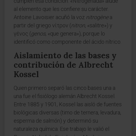
cumplen esa condición. «Nitrogenada» alude
al elemento que les confiere su carácter.
Antoine Lavoisier acuñó la voz
nitrogène
a
partir del griego νίτρον (
nitron
, «salitre») y
γένος (
genos
, «que genera»), porque lo
identificó como componente del ácido nítrico.
Aislamiento de las bases y
contribución de Albrecht
Kossel
Quien primero separó las cinco bases una a
una fue el fisiólogo alemán Albrecht Kossel.
Entre 1885 y 1901, Kossel las aisló de fuentes
biológicas diversas (timo de ternera, levadura,
esperma de salmón) y determinó su
naturaleza química. Ese trabajo le valió el