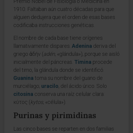
Premio Nobel de Fisiología o Medicina en
1910. Faltaban aún cuatro décadas para que
alguien dedujera que el orden de esas bases
codificaba instrucciones genéticas.
El nombre de cada base tiene orígenes
llamativamente dispares.
Adenina
deriva del
griego ἀδήν (
adén
, «glándula»), porque se aisló
inicialmente del páncreas.
Timina
procede
del timo, la glándula donde se identificó.
Guanina
toma su nombre del guano de
murciélago;
uracilo
, del ácido úrico. Solo
citosina
conserva una raíz celular clara:
κύτος (
kytos
, «célula»).
Purinas y pirimidinas
Las cinco bases se reparten en dos familias