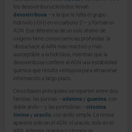
los desoxirribonucleótidos llevan
desoxirribosa
—a la que le falta el grupo
hidroxilo (-OH) en el carbono 2'— y forman el
ADN. Esa diferencia de un solo átomo de
oxígeno tiene consecuencias profundas: la
ribosa hace al ARN más reactivo y más
susceptible a la hidrólisis, mientras que la
desoxirribosa confiere al ADN una estabilidad
química que resulta ventajosa para almacenar
información a largo plazo.
Cinco bases principales se reparten entre dos
familias: las purinas —
adenina
y
guanina
, con
doble anillo— y las pirimidinas —
citosina
,
timina
y
uracilo
, con anillo simple. La timina
aparece solo en el ADN; el uracilo, solo en el
ARN. Adenina, guanina y citosina se