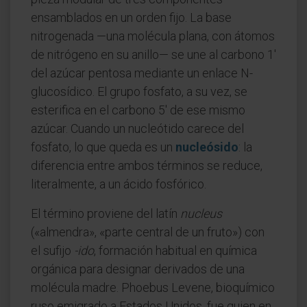
ensamblados en un orden fijo. La base
nitrogenada —una molécula plana, con átomos
de nitrógeno en su anillo— se une al carbono 1'
del azúcar pentosa mediante un enlace N-
glucosídico. El grupo fosfato, a su vez, se
esterifica en el carbono 5' de ese mismo
azúcar. Cuando un nucleótido carece del
fosfato, lo que queda es un
nucleósido
: la
diferencia entre ambos términos se reduce,
literalmente, a un ácido fosfórico.
El término proviene del latín
nucleus
(«almendra», «parte central de un fruto») con
el sufijo
-ido
, formación habitual en química
orgánica para designar derivados de una
molécula madre. Phoebus Levene, bioquímico
ruso emigrado a Estados Unidos, fue quien en