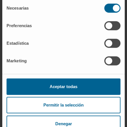
Selección
difosfato o trifosfato, respectivamente. La
Necesarias
de
adenosina es un nucleósido; el ATP es su
consentimiento
nucleótido trifosfato.
Preferencias
¿Cuántos nucleótidos tiene el
genoma humano?
Estadística
Aproximadamente 3.200 millones de pares de
nucleótidos en el ADN nuclear, distribuidos en
Marketing
23 pares de
cromosomas
. A eso se suman
los 16.569 nucleótidos del ADN mitocondrial,
un número modesto pero con 37
genes
Aceptar todas
funcionales.
¿Qué ocurre cuando un nucleótido
Permitir la selección
está mal colocado durante la
replicación?
Denegar