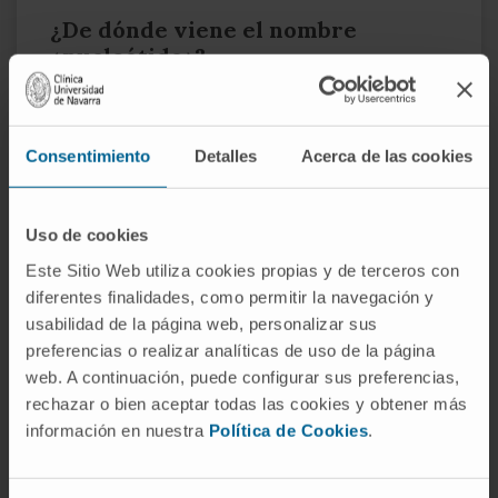
¿De dónde viene el nombre
«nucleótido»?
De
nucleus
, latín para «almendra» o «parte
central», y el sufijo químico
-ido
. El nombre
Consentimiento
Detalles
Acerca de las cookies
hace referencia a que estas moléculas se
aislaron por primera vez del núcleo celular —
de ahí también «ácido nucleico»— a partir del
Uso de cookies
trabajo de Friedrich Miescher con los
Este Sitio Web utiliza cookies propias y de terceros con
leucocitos del pus en 1869.
diferentes finalidades, como permitir la navegación y
usabilidad de la página web, personalizar sus
¿Es lo mismo un nucleótido que un
preferencias o realizar analíticas de uso de la página
nucleósido?
web. A continuación, puede configurar sus preferencias,
No. Un
nucleósido
es un nucleótido sin el
rechazar o bien aceptar todas las cookies y obtener más
grupo fosfato: solo base + azúcar. Añadirle
información en nuestra
Política de Cookies
.
uno, dos o tres fosfatos convierte al
nucleósido en nucleótido monofosfato,