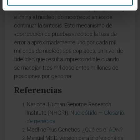
La ADN polimerasa posee una actividad
correctora (exonucleasa 3'→5') que detecta y
elimina el nucleótido incorrecto antes de
continuar la síntesis. Este mecanismo de
«corrección de pruebas» reduce la tasa de
error a aproximadamente uno por cada mil
millones de nucleótidos copiados, un nivel de
fidelidad que resulta imprescindible cuando
se manejan tres mil doscientos millones de
posiciones por genoma.
Referencias
National Human Genome Research
Institute (NHGRI).
Nucleótido — Glosario
de genética
.
MedlinePlus Genetics.
¿Qué es el ADN?
.
Manual MSD, versión para profesionales.