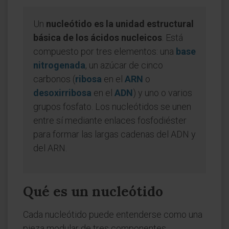
Un
nucleótido es la unidad estructural
básica de los ácidos nucleicos
. Está
compuesto por tres elementos: una
base
nitrogenada
, un azúcar de cinco
carbonos (
ribosa
en el
ARN
o
desoxirribosa
en el
ADN
) y uno o varios
grupos fosfato. Los nucleótidos se unen
entre sí mediante enlaces fosfodiéster
para formar las largas cadenas del ADN y
del ARN.
Qué es un nucleótido
Cada nucleótido puede entenderse como una
pieza modular de tres componentes