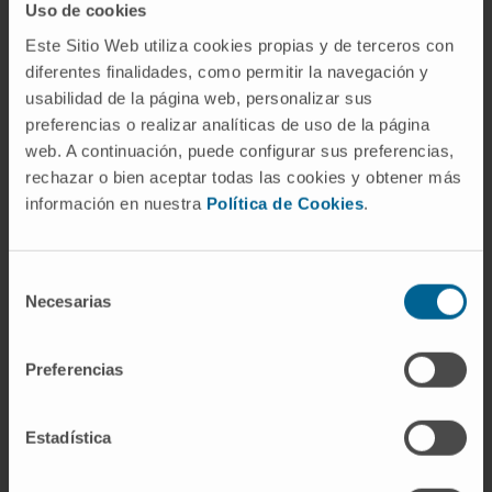
Uso de cookies
En un átomo de oxígeno. La ribosa lleva un
Este Sitio Web utiliza cookies propias y de terceros con
grupo -OH en el carbono 2'; la
desoxirribosa
diferentes finalidades, como permitir la navegación y
tiene un -H en esa posición. Esa diferencia
usabilidad de la página web, personalizar sus
hace al ARN más reactivo y menos estable
preferencias o realizar analíticas de uso de la página
web. A continuación, puede configurar sus preferencias,
que el ADN.
rechazar o bien aceptar todas las cookies y obtener más
¿Aparece la ribosa solo en el ARN?
información en nuestra
Política de Cookies
.
No. La ribosa es componente del ATP, del
NAD⁺, del FAD, de la coenzima A y de otros
Selección
Necesarias
nucleótidos
con funciones metabólicas. El
de
consentimiento
ARN es su reservorio más visible, pero no el
único.
Preferencias
Referencias
Estadística
National Human Genome Research