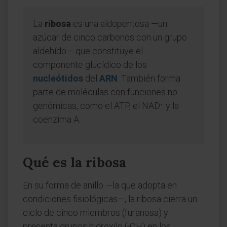
La
ribosa
es una aldopentosa —un
azúcar de cinco carbonos con un grupo
aldehído— que constituye el
componente glucídico de los
nucleótidos
del
ARN
. También forma
parte de moléculas con funciones no
genómicas, como el ATP, el NAD⁺ y la
coenzima A.
Qué es la ribosa
En su forma de anillo —la que adopta en
condiciones fisiológicas—, la ribosa cierra un
ciclo de cinco miembros (furanosa) y
presenta grupos hidroxilo (-OH) en los