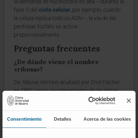
la demanda de nucleótidos es alta —durante la
fase S del
ciclo celular
, por ejemplo, cuando
la célula replica todo su ADN—, la vía de las
pentosas fosfato se activa
proporcionalmente.
Preguntas frecuentes
¿De dónde viene el nombre
«ribosa»?
De
Ribose
, término acuñado por Emil Fischer
en 1891 como reordenamiento de las letras
de
Arabinose
(arabinosa), el azúcar del que la
obtuvo por inversión estereoquímica. No tiene
raíz griega ni latina.
Consentimiento
Detalles
Acerca de las cookies
¿En qué se diferencia la ribosa de
la desoxirribosa?