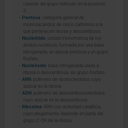
carente del grupo hidroxilo en la posición
2'.
Pentosa
: categoría general de
monosacáridos de cinco carbonos a la
que pertenecen ribosa y desoxirribosa.
Nucleótido
: unidad monomérica de los
ácidos nucleicos, formada por una base
nitrogenada, un azúcar pentosa y un grupo
fosfato.
Nucleósido
: base nitrogenada unida a
ribosa o desoxirribosa, sin grupo fosfato.
ARN
: polímero de ribonucleótidos cuyo
azúcar es la ribosa.
ADN
: polímero de desoxirribonucleótidos
cuyo azúcar es la desoxirribosa.
Ribozima
: ARN con actividad catalítica,
cuyo plegamiento depende en parte del
grupo 2'-OH de la ribosa.