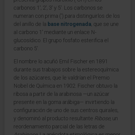
carbonos 1', 2', 3' y 5'. Los carbonos se
numeran con prima (') para distinguirlos de los
del anillo de la
base nitrogenada
, que se une
al carbono 1' mediante un enlace N-
glucosídico. El grupo fosfato esterifica el
carbono 5'.
El nombre lo acuñó Emil Fischer en 1891
durante sus trabajos sobre la estereoquímica
de los azúcares, que le valdrían el Premio
Nobel de Química en 1902. Fischer obtuvo la
ribosa a partir de la arabinosa —un azúcar
presente en la goma arábiga— invirtiendo la
configuración de uno de sus centros quirales,
y denominó al producto resultante
Ribose
, un
reordenamiento parcial de las letras de
Arabinose
. La anécdota etimológica es menor,