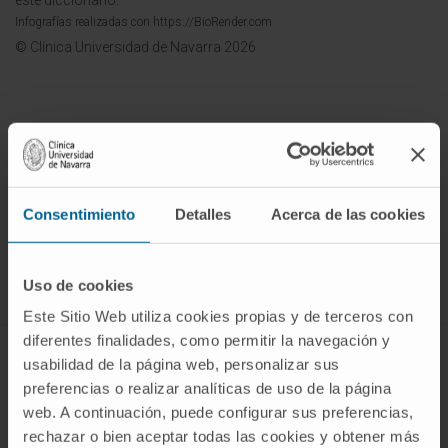
este diccionario.
Infografías realizadas con https://BioRender.com
© Clínica Universidad de Navarra 2026
¡Únete a nuestra comunidad!
Consentimiento
Detalles
Acerca de las cookies
SUSCRIBIRSE
Síguenos
Uso de cookies
Este Sitio Web utiliza cookies propias y de terceros con
diferentes finalidades, como permitir la navegación y
ENFERMEDADES Y TRATAMIENTOS
usabilidad de la página web, personalizar sus
preferencias o realizar analíticas de uso de la página
Enfermedades
web. A continuación, puede configurar sus preferencias,
Pruebas diagnósticas
rechazar o bien aceptar todas las cookies y obtener más