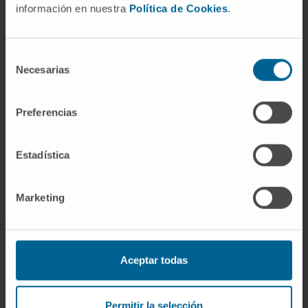
información en nuestra
Política de Cookies
.
Tratamientos
Cuidados en casa
Chequeos y salud
Selección
Necesarias
de
consentimiento
NUESTROS PROFESIONALES
Preferencias
Cancer Center
Conozca a los profesionales
Estadística
Servicios médicos
Trabaje con nosotros
Marketing
INVESTIGACIÓN Y DOCENCIA
Aceptar todas
Ensayos clínicos
Docencia y formación
Permitir la selección