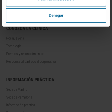
Residentes y Unidades Docentes
Área para profesionales
Denegar
CONOZCA LA CLÍNICA
Por qué venir
Tecnología
Premios y reconocimientos
Responsabilidad social corporativa
INFORMACIÓN PRÁCTICA
Sede de Madrid
Sede de Pamplona
Información práctica