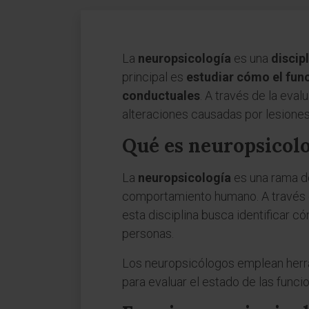
La
neuropsicología
es una
discip
principal es
estudiar cómo el fun
conductuales
. A través de la eval
alteraciones causadas por lesiones
Qué es neuropsicol
La
neuropsicología
es una rama de 
comportamiento humano. A través de
esta disciplina busca identificar c
personas.
Los neuropsicólogos emplean herra
para evaluar el estado de las func