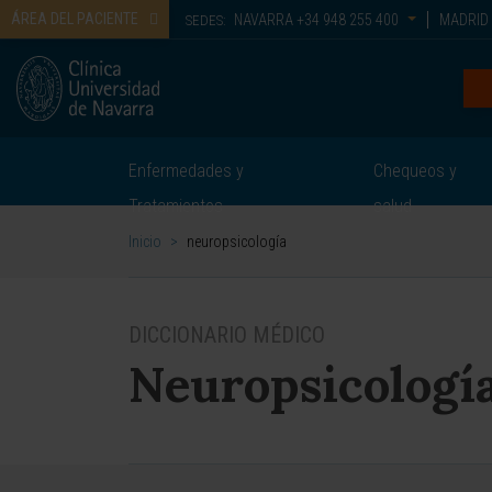
ÁREA DEL PACIENTE
NAVARRA
+34 948 255 400
MADRID
SEDES:
Enfermedades y
Chequeos y
Tratamientos
salud
Inicio
>
neuropsicología
DICCIONARIO MÉDICO
Neuropsicologí