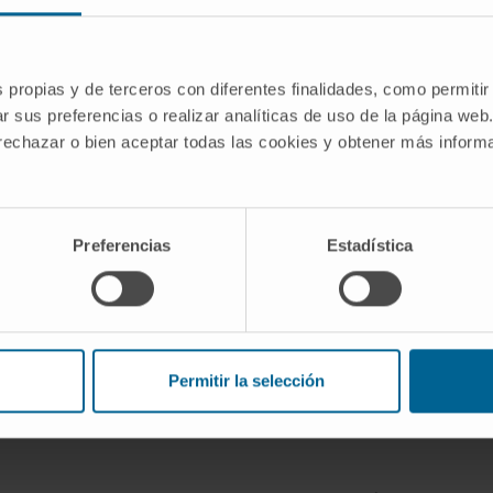
rensión.
miento o la personalidad.
ración.
s propias y de terceros con diferentes finalidades, como permitir
matismo craneoencefálico o un ACV.
r sus preferencias o realizar analíticas de uso de la página web
dados
 rechazar o bien aceptar todas las cookies y obtener más infor
gos de alteraciones cognitivas y conductuales, se recomien
Preferencias
Estadística
tener una dieta equilibrada, hacer ejercicio físico regula
 actividades que fomenten el aprendizaje, como leer, reso
cialmente en personas con factores de riesgo como hiper
Permitir la selección
seguridad para prevenir traumatismos craneoencefálicos,