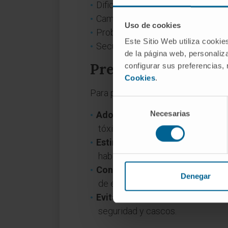
Dificultades en el habla o la comp
Cambios drásticos en el comporta
Uso de cookies
Problemas de atención o concent
Este Sitio Web utiliza cookie
Secuelas cognitivas tras un trau
de la página web, personaliza
Precauciones y cui
configurar sus preferencias,
Cookies
.
Para prevenir o minimizar los ries
Selección
Necesarias
de
Adoptar hábitos saludables:
Man
consentimiento
tóxicas.
Estimulación cognitiva:
Realizar
habilidades.
Control médico periódico:
Espe
Denegar
de enfermedades neurológicas.
Evitar lesiones:
Usar medidas de 
seguridad y cascos.