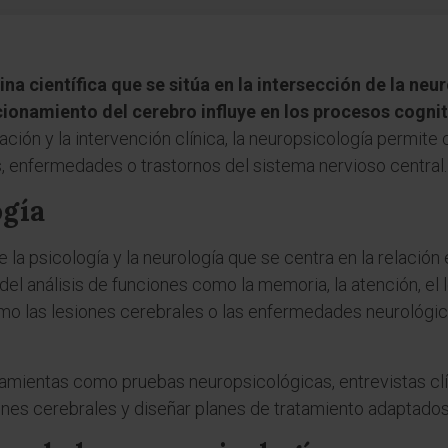
lina científica que se sitúa en la intersección de la neu
cionamiento del cerebro influye en los procesos cogni
uación y la intervención clínica, la neuropsicología permite
, enfermedades o trastornos del sistema nervioso central.
ogía
la psicología y la neurología que se centra en la relación 
l análisis de funciones como la memoria, la atención, el l
ómo las lesiones cerebrales o las enfermedades neurológica
mientas como pruebas neuropsicológicas, entrevistas cl
iones cerebrales y diseñar planes de tratamiento adaptados