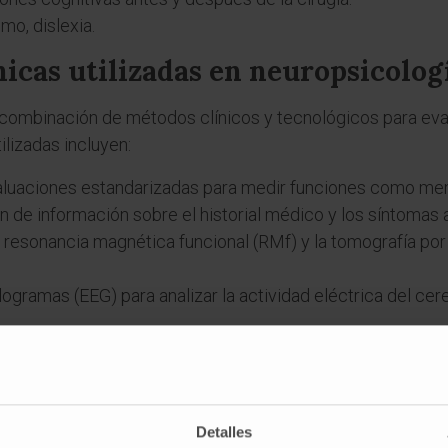
mo, dislexia.
icas utilizadas en neuropsicolog
mbinación de métodos clínicos y tecnológicos para evalua
lizadas incluyen:
luaciones estandarizadas para medir funciones como memo
 de información sobre el historial médico y los síntomas 
resonancia magnética funcional (RMf) y la tomografía por
ogramas (EEG) para analizar la actividad eléctrica del cer
édico
pecialista en
neuropsicología
si usted o un ser querido p
Detalles