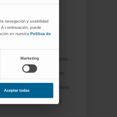
 la navegación y usabilidad
. A continuación, puede
mación en nuestra
Política de
da:
Marketing
r y evitar el consumo de sustancias
lver acertijos o aprender nuevas
tensión o antecedentes familiares
Aceptar todas
 como el uso de cinturones de