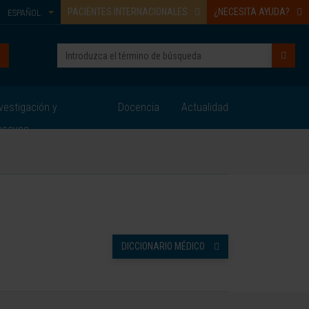
PACIENTES INTERNACIONALES
¿NECESITA AYUDA?
ESPAÑOL
vestigación y
Docencia
Actualidad
nsayos
DICCIONARIO MÉDICO