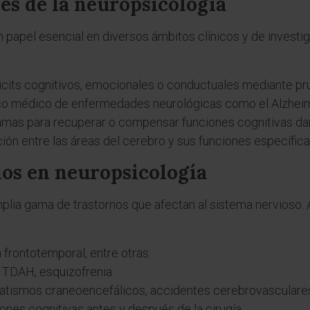
es de la neuropsicología
apel esencial en diversos ámbitos clínicos y de investig
ficits cognitivos, emocionales o conductuales mediante pr
co médico de enfermedades neurológicas como el Alzheime
mas para recuperar o compensar funciones cognitivas da
ción entre las áreas del cerebro y sus funciones específica
os en neuropsicología
plia gama de trastornos que afectan al sistema nervioso
frontotemporal, entre otras.
TDAH, esquizofrenia.
tismos craneoencefálicos, accidentes cerebrovasculares
ones cognitivas antes y después de la cirugía.