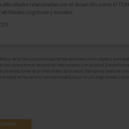
 dificultades relacionadas con el desarrollo, como el TDAH
habilidades cognitivas y sociales.
2023
dico de la Clínica Universidad de Navarra tiene como objetivo principal
te única para tomar decisiones relacionadas con la salud. Esta informa
recomendaciones de profesionales de la salud. Siempre es esencial consu
versidad de Navarra no se responsabiliza por el uso inapropiado o la in
SCRIBIRSE