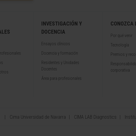
INVESTIGACIÓN Y
CONOZCA L
ALES
DOCENCIA
Por qué venir
Ensayos clínicos
Tecnología
rofesionales
Docencia y formación
Premios y rec
os
Residentes y Unidades
Responsabilida
Docentes
corporativa
otros
Área para profesionales
a
Cima Universidad de Navarra
CIMA LAB Diagnostics
Instit