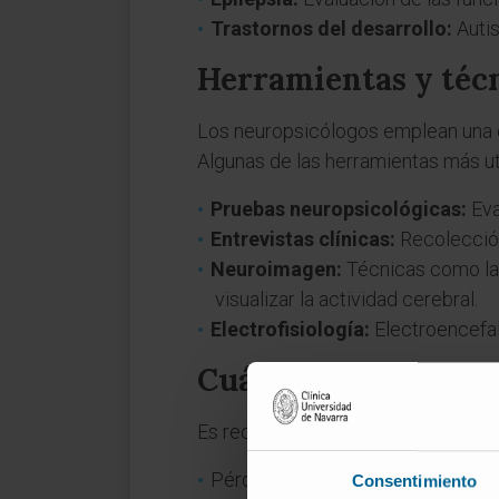
Trastornos del desarrollo:
Autis
Herramientas y técn
Los neuropsicólogos emplean una co
Algunas de las herramientas más uti
Pruebas neuropsicológicas:
Eva
Entrevistas clínicas:
Recolección
Neuroimagen:
Técnicas como la 
visualizar la actividad cerebral.
Electrofisiología:
Electroencefal
Cuándo acudir al m
Es recomendable consultar a un es
Pérdida de memoria persistente.
Consentimiento