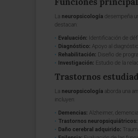
Funciones principal
La
neuropsicología
desempeña un p
destacan:
Evaluación:
Identificación de dé
Diagnóstico:
Apoyo al diagnósti
Rehabilitación:
Diseño de progra
Investigación:
Estudio de la rela
Trastornos estudiad
La
neuropsicología
aborda una am
incluyen:
Demencias:
Alzheimer, demencia 
Trastornos neuropsiquiátricos:
Daño cerebral adquirido:
Trauma
Epilepsia:
Evaluación de las funci