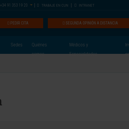
+34 91 353 19 20
TRABAJE EN CUN
INTRANET
PEDIR CITA
SEGUNDA OPINIÓN A DISTANCIA
Sedes
Quiénes
Médicos y
In
somos
Especialidades
e
a