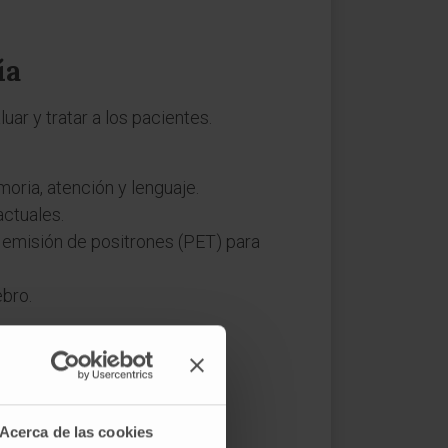
ía
r y tratar a los pacientes.
ria, atención y lenguaje.
actuales.
 emisión de positrones (PET) para
ebro.
resenta:
Acerca de las cookies