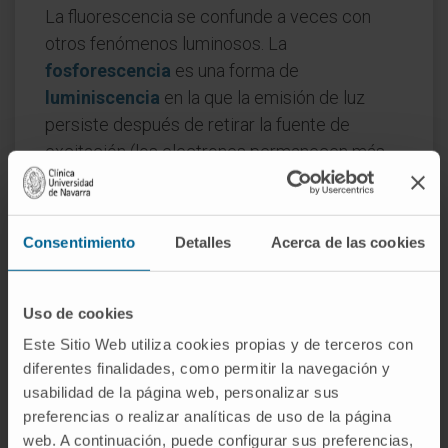
La fluorescencia se confunde a veces con
otros fenómenos luminosos. La
fosforescencia
es una forma de
luminiscencia
en la que la emisión de luz
persiste después de retirar la fuente de
excitación (los electrones permanecen más
tiempo en el estado excitado por un
mecanismo cuántico diferente); las agujas y
esferas de los relojes antiguos que "brillan en
Consentimiento
Detalles
Acerca de las cookies
la oscuridad" son fosforescentes. La
bioluminiscencia
es la producción de luz por
organismos vivos (como las luciérnagas o
Uso de cookies
ciertas medusas) mediante reacciones
Este Sitio Web utiliza cookies propias y de terceros con
químicas, no por absorción de radiación
diferentes finalidades, como permitir la navegación y
usabilidad de la página web, personalizar sus
externa. Y la
quimioluminiscencia
produce
preferencias o realizar analíticas de uso de la página
luz a partir de una reacción química sin
web. A continuación, puede configurar sus preferencias,