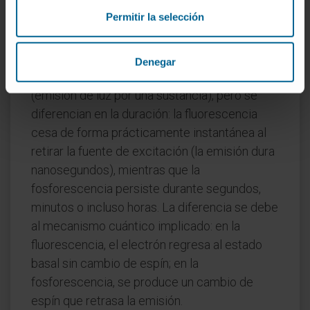
un mineral.
Permitir la selección
¿Es lo mismo fluorescencia que
fosforescencia?
Denegar
No. Ambos son formas de luminiscencia
(emisión de luz por una sustancia), pero se
diferencian en la duración: la fluorescencia
cesa de forma prácticamente instantánea al
retirar la fuente de excitación (la emisión dura
nanosegundos), mientras que la
fosforescencia persiste durante segundos,
minutos o incluso horas. La diferencia se debe
al mecanismo cuántico implicado: en la
fluorescencia, el electrón regresa al estado
basal sin cambio de espín; en la
fosforescencia, se produce un cambio de
espín que retrasa la emisión.