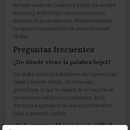
del pian suele ser cutáneo y visible (la «madre
del pian»); el del bejel, una úlcera mucosa
discreta en la cavidad oral. Ambas entidades
comparten la posibilidad de lesiones óseas
tardías.
Preguntas frecuentes
¿De dónde viene la palabra bejel?
Del árabe dialectal hablado en las regiones del
Sahel y Oriente Medio. No tiene raíz
grecolatina, lo que lo separa de la mayoría de
los términos médicos occidentales. En la
literatura anglosajona se usa indistintamente
bejel o endemic syphilis.
¿Es lo mismo el bejel que la sífilis?