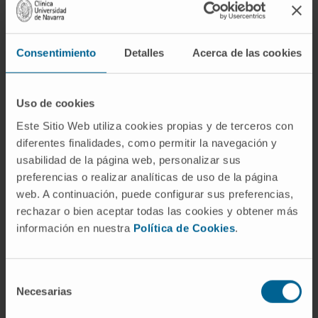
No exactamente. Ambas las produce una
subespecie de Treponema pallidum,
Consentimiento
Detalles
Acerca de las cookies
comparten la evolución por estadios y las
pruebas serológicas no las distinguen, pero la
sífilis venérea se transmite por vía sexual y
Uso de cookies
puede afectar al sistema nervioso y al
Este Sitio Web utiliza cookies propias y de terceros con
cardiovascular con frecuencia. El bejel se
diferentes finalidades, como permitir la navegación y
contrae en la infancia por contacto oral
usabilidad de la página web, personalizar sus
directo, y esas complicaciones tardías son
preferencias o realizar analíticas de uso de la página
excepcionales. Las diferencias son más
web. A continuación, puede configurar sus preferencias,
epidemiológicas que biológicas, porque a
rechazar o bien aceptar todas las cookies y obtener más
nivel genómico los organismos son casi
información en nuestra
Política de Cookies
.
idénticos.
¿Existe el bejel en Europa o
Selección
Necesarias
América?
de
consentimiento