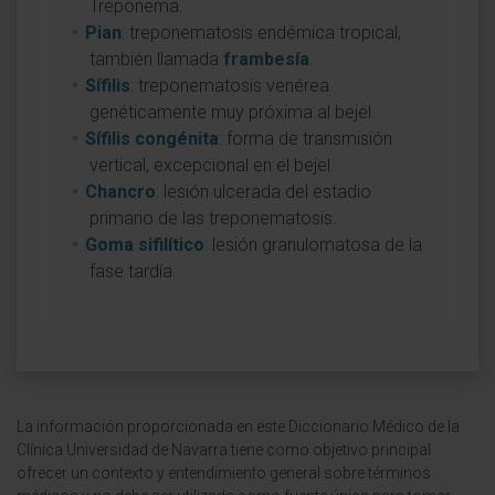
Treponema.
Pian
: treponematosis endémica tropical,
también llamada
frambesía
.
Sífilis
: treponematosis venérea
genéticamente muy próxima al bejel.
Sífilis congénita
: forma de transmisión
vertical, excepcional en el bejel.
Chancro
: lesión ulcerada del estadio
primario de las treponematosis.
Goma sifilítico
: lesión granulomatosa de la
fase tardía.
La información proporcionada en este Diccionario Médico de la
Clínica Universidad de Navarra tiene como objetivo principal
ofrecer un contexto y entendimiento general sobre términos