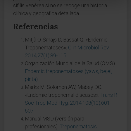
sífilis venérea si no se recoge una historia
clínica y geográfica detallada.
Referencias
Mitjà O, Šmajs D, Bassat Q. «Endemic
Treponematoses».
Clin Microbiol Rev.
2014;27(1):89-115
.
Organización Mundial de la Salud (OMS).
Endemic treponematoses (yaws, bejel,
pinta)
.
Marks M, Solomon AW, Mabey DC.
«Endemic treponemal diseases».
Trans R
Soc Trop Med Hyg. 2014;108(10):601-
607
.
Manual MSD (versión para
profesionales).
Treponematosis