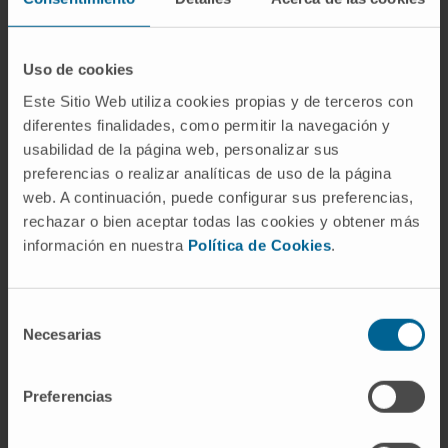
intragástrico se utiliza para reducir la
capacidad del estómago en pacientes con
obesidad. El de Fogarty tiene una finalidad
Uso de cookies
única: atrapar y retirar material trombótico del
Este Sitio Web utiliza cookies propias y de terceros con
interior de un vaso.
diferentes finalidades, como permitir la navegación y
usabilidad de la página web, personalizar sus
Preguntas frecuentes
preferencias o realizar analíticas de uso de la página
web. A continuación, puede configurar sus preferencias,
¿Por qué lleva el nombre de
rechazar o bien aceptar todas las cookies y obtener más
Fogarty?
información en nuestra
Política de Cookies
.
Por Thomas J. Fogarty, el cirujano vascular
estadounidense que lo diseñó. Fogarty nació
Selección
en Cincinnati en 1934, desarrolló el prototipo
Necesarias
de
siendo estudiante de medicina y publicó los
consentimiento
primeros resultados clínicos en 1963. A lo
Preferencias
largo de su carrera acumuló más de 190
patentes médicas. Falleció en diciembre de