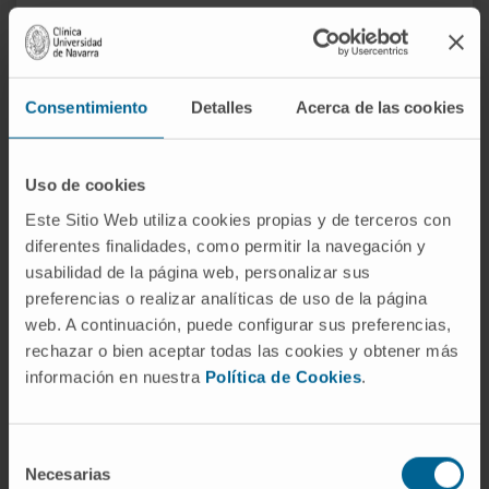
Preguntas frecuentes
¿Qué diferencia la ataxia
hereditaria de la adquirida?
Consentimiento
Detalles
Acerca de las cookies
La causa. En la hereditaria, una mutación
genética presente desde el nacimiento
Uso de cookies
programa la degeneración progresiva de
Este Sitio Web utiliza cookies propias y de terceros con
ciertas poblaciones neuronales. En la
diferentes finalidades, como permitir la navegación y
adquirida, un agente externo (un tóxico, un
usabilidad de la página web, personalizar sus
virus, un evento vascular, un déficit vitamínico)
preferencias o realizar analíticas de uso de la página
daña un cerebelo que hasta ese momento
web. A continuación, puede configurar sus preferencias,
rechazar o bien aceptar todas las cookies y obtener más
funcionaba bien. Las formas hereditarias
información en nuestra
Política de Cookies
.
suelen progresar a lo largo de años; muchas
adquiridas son reversibles si se elimina la
causa.
Selección
Necesarias
de
¿Cuántos tipos de ataxia