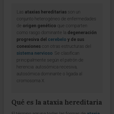
Las
ataxias hereditarias
son un
conjunto heterogéneo de enfermedades
de
origen genético
que comparten
como rasgo dominante la
degeneración
progresiva del
cerebelo
y de sus
conexiones
con otras estructuras del
sistema nervioso
. Se clasifican
principalmente según el patrón de
herencia: autosómica recesiva,
autosómica dominante o ligada al
cromosoma X.
Qué es la ataxia hereditaria
El término agrupa todas las formas de
ataxia