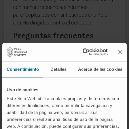
con menor frecuencia, síndromes
paraneoplásicos con anticuerpos anti-Yo o
anti-Hu dirigidos contra el cerebelo.
Preguntas frecuentes
¿Qué significa «aguda» en el
contexto de la ataxia?
Que la incoordinación motora aparece en un
Consentimiento
Detalles
Acerca de las cookies
plazo corto, de horas a pocos días. No indica
necesariamente que el cuadro sea grave ni
Uso de cookies
que vaya a dejar secuelas permanentes,
aunque sí exige una valoración neurológica
Este Sitio Web utiliza cookies propias y de terceros con
urgente para descartar causas que requieran
diferentes finalidades, como permitir la navegación y
usabilidad de la página web, personalizar sus
intervención inmediata, como un ictus
preferencias o realizar analíticas de uso de la página
cerebeloso.
web. A continuación, puede configurar sus preferencias,