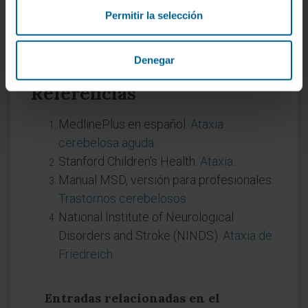
cerebelitis postinfecciosa rara vez entraña
Permitir la selección
gravedad, pero es necesario descartar antes
otras causas como tumores de fosa posterior
Denegar
o hidrocefalia.
Referencias
MedlinePlus en español.
Ataxia
cerebelosa aguda
.
Stanford Children's Health.
Ataxia
.
Manual MSD, versión para profesionales.
Trastornos cerebelosos
.
National Institute of Neurological
Disorders and Stroke (NINDS).
Ataxia de
Friedreich
.
Entradas relacionadas en el