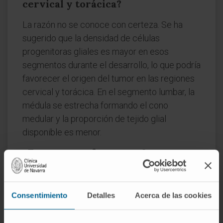
cervical y torácica?
La razón no se conoce con certeza. Se ha
sugerido que la densidad de células
progenitoras gliales es mayor en esos
segmentos durante el desarrollo, lo que podría
favorecer el origen del tumor en las regiones
cervical y torácica. En el segmento lumbar, la
médula se estrecha formando el cono
medular y la proporción de tejido glial
disponible es menor.
¿Es un tumor frecuente?
No. Los tumores intramedulares primarios de
la médula espinal son 10 a 15 veces menos
Consentimiento
Detalles
Acerca de las cookies
frecuentes que los intracraneales, y
representan alrededor del 2 al 4 % de todas