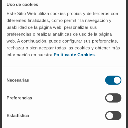
las neoplasias del sistema nervioso central.
Uso de cookies
Referencias
Este Sitio Web utiliza cookies propias y de terceros con
diferentes finalidades, como permitir la navegación y
usabilidad de la página web, personalizar sus
MedlinePlus.
Tumor medular
.
preferencias o realizar analíticas de uso de la página
Manual MSD (versión para
web. A continuación, puede configurar sus preferencias,
profesionales).
Gliomas
.
rechazar o bien aceptar todas las cookies y obtener más
Instituto Nacional del Cáncer (NCI).
información en nuestra
Política de Cookies
.
Gliomas y astrocitomas infantiles (PDQ):
versión para profesionales
.
American Association of Neurological
Selección
Necesarias
de
Surgeons (AANS).
Brain Tumors
.
consentimiento
Preferencias
Consulte también la información
clínica completa sobre los tumores
Estadística
cerebrales