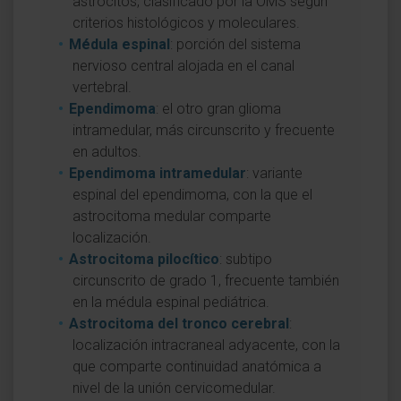
astrocitos, clasificado por la OMS según
criterios histológicos y moleculares.
Médula espinal
: porción del sistema
nervioso central alojada en el canal
vertebral.
Ependimoma
: el otro gran glioma
intramedular, más circunscrito y frecuente
en adultos.
Ependimoma intramedular
: variante
espinal del ependimoma, con la que el
astrocitoma medular comparte
localización.
Astrocitoma pilocítico
: subtipo
circunscrito de grado 1, frecuente también
en la médula espinal pediátrica.
Astrocitoma del tronco cerebral
:
localización intracraneal adyacente, con la
que comparte continuidad anatómica a
nivel de la unión cervicomedular.