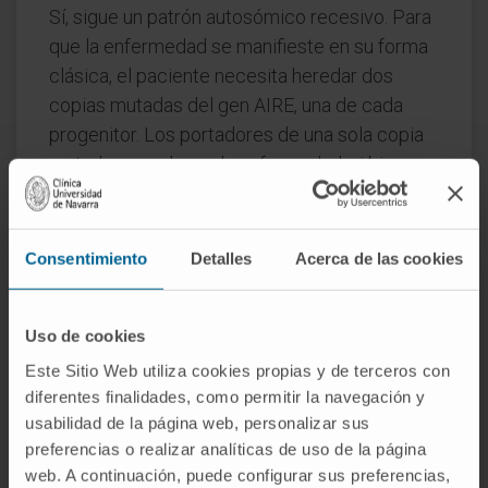
Sí, sigue un patrón autosómico recesivo. Para
que la enfermedad se manifieste en su forma
clásica, el paciente necesita heredar dos
copias mutadas del gen AIRE, una de cada
progenitor. Los portadores de una sola copia
mutada no padecen la enfermedad, si bien se
han descrito mutaciones dominantes
negativas con un fenotipo más leve.
Consentimiento
Detalles
Acerca de las cookies
¿Por qué es tan frecuente en
Finlandia?
Uso de cookies
Por lo que la genética de poblaciones
denomina efecto fundador. Un ancestro
Este Sitio Web utiliza cookies propias y de terceros con
portador de la mutación R257X la transmitió a
diferentes finalidades, como permitir la navegación y
usabilidad de la página web, personalizar sus
una comunidad que permaneció relativamente
preferencias o realizar analíticas de uso de la página
aislada durante siglos, de modo que la
web. A continuación, puede configurar sus preferencias,
variante se acumuló en la población sin