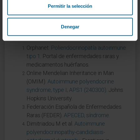
AIRE falla, la selección negativa no se
Permitir la selección
completa y los linfocitos autorreactivos
escapan.
Denegar
Referencias
Orphanet.
Poliendocrinopatía autoinmune
tipo 1
. Portal de enfermedades raras y
medicamentos huérfanos.
Online Mendelian Inheritance in Man
(OMIM).
Autoimmune polyendocrine
syndrome, type I; APS1 (240300)
. Johns
Hopkins University.
Federación Española de Enfermedades
Raras (FEDER).
APECED, síndrome
.
Dimitriadou M et al.
Autoimmune
polyendocrinopathy-candidiasis-