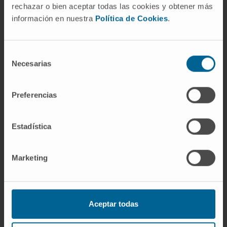
rechazar o bien aceptar todas las cookies y obtener más
diluirse por mezcla con otros grupos. Un
información en nuestra
Política de Cookies
.
fenómeno parecido explica las
concentraciones elevadas en Cerdeña y en
judíos de origen iraní.
Selección
Necesarias
de
¿Qué relación tiene con la
consentimiento
tolerancia inmunitaria?
Preferencias
Directa. El gen AIRE codifica un factor de
transcripción que obliga a las células
Estadística
epiteliales del timo a expresar proteínas de
órganos periféricos (tiroides, suprarrenal,
Marketing
páncreas y otros) para que los linfocitos T que
las reconozcan como extrañas sean
destruidos antes de salir al torrente
sanguíneo. Es el mecanismo conocido como
Aceptar todas
tolerancia inmunológica
central. Cuando