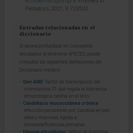
ectodermal dystrophy
. Frontiers in
Pediatrics, 2021; 9: 723532.
Entradas relacionadas en el
diccionario
Si desea profundizar en conceptos
vinculados al síndrome APECED, puede
consultar las siguientes definiciones del
Diccionario médico:
Gen AIRE
: factor de transcripción del
cromosoma 21 que regula la tolerancia
inmunológica central en el timo.
Candidiasis mucocutánea crónica
:
infección persistente por
Candida
en piel,
uñas y mucosas, ligada a
inmunodeficiencias primarias.
Hipoparatiroidismo
: déficit de hormona