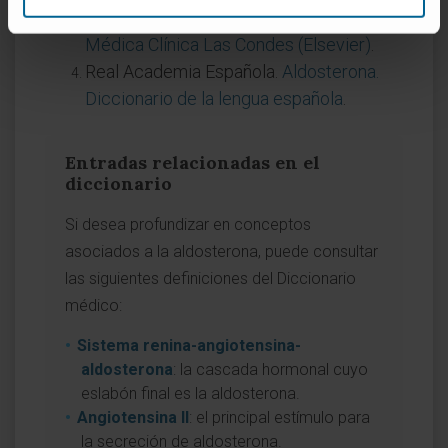
angiotensina-aldosterona. Revista
Médica Clínica Las Condes (Elsevier)
.
Real Academia Española.
Aldosterona.
Diccionario de la lengua española
.
Entradas relacionadas en el
diccionario
Si desea profundizar en conceptos
asociados a la aldosterona, puede consultar
las siguientes definiciones del Diccionario
médico:
Sistema renina-angiotensina-
aldosterona
: la cascada hormonal cuyo
eslabón final es la aldosterona.
Angiotensina II
: el principal estímulo para
la secreción de aldosterona.