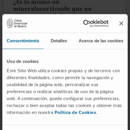
¿Es lo mismo un
mineralocorticoide que un
glucocorticoide?
No. Ambos son hormonas esteroideas de la
corteza suprarrenal, pero regulan cosas
Consentimiento
Detalles
Acerca de las cookies
distintas. Los mineralocorticoides
(aldosterona) regulan sodio y potasio; los
glucocorticoides (cortisol) regulan la glucosa,
Uso de cookies
la inflamación y la respuesta al estrés. Se
Este Sitio Web utiliza cookies propias y de terceros con
producen en capas diferentes de la corteza: la
diferentes finalidades, como permitir la navegación y
aldosterona en la zona glomerulosa, el cortisol
usabilidad de la página web, personalizar sus
en la fasciculada.
preferencias o realizar analíticas de uso de la página
web. A continuación, puede configurar sus preferencias,
¿Por qué la aldosterona excreta
rechazar o bien aceptar todas las cookies y obtener más
potasio?
información en nuestra
Política de Cookies
.
Porque al activar los canales ENaC para
reabsorber sodio, genera un gradiente