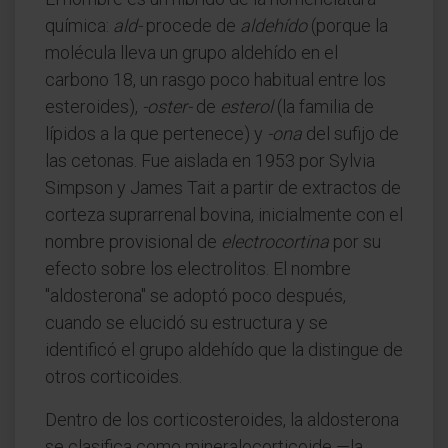
química:
ald-
procede de
aldehído
(porque la
molécula lleva un grupo aldehído en el
carbono 18, un rasgo poco habitual entre los
esteroides),
-oster-
de
esterol
(la familia de
lípidos a la que pertenece) y
-ona
del sufijo de
las cetonas. Fue aislada en 1953 por Sylvia
Simpson y James Tait a partir de extractos de
corteza suprarrenal bovina, inicialmente con el
nombre provisional de
electrocortina
por su
efecto sobre los electrolitos. El nombre
"aldosterona" se adoptó poco después,
cuando se elucidó su estructura y se
identificó el grupo aldehído que la distingue de
otros corticoides.
Dentro de los corticosteroides, la aldosterona
se clasifica como mineralocorticoide —la