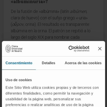
«albuminuria»?
De la fusión de «albúmina» (latín
albūmen
,
clara de huevo) con el sufijo griego «-uria»
(
οὖρον
, orina). El resultado es transparente:
albúmina en la orina. El patrón se repitió a lo
largo del siglo XIX para nombrar cada
sustancia que los químicos iban detectando
en el sedimento urinario.
¿Es lo mismo albuminuria que
Consentimiento
Detalles
Acerca de las cookies
proteinuria?
No exactamente. La proteinuria engloba la
Uso de cookies
presencia de cualquier proteína en la orina; la
Este Sitio Web utiliza cookies propias y de terceros con
albuminuria se limita a la albúmina. En la
diferentes finalidades, como permitir la navegación y
práctica, como la albúmina constituye la
usabilidad de la página web, personalizar sus
mayor parte de las proteínas que escapan por
preferencias o realizar analíticas de uso de la página