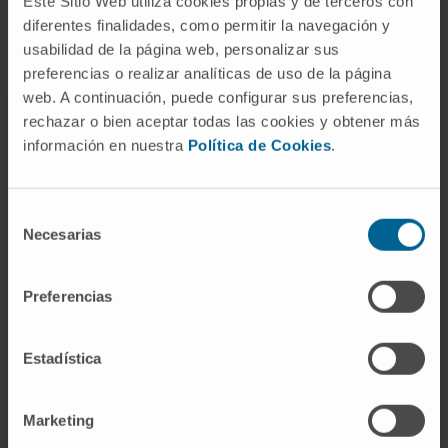
Este Sitio Web utiliza cookies propias y de terceros con
Otros premios y reconocimientos
diferentes finalidades, como permitir la navegación y
usabilidad de la página web, personalizar sus
preferencias o realizar analíticas de uso de la página
web. A continuación, puede configurar sus preferencias,
rechazar o bien aceptar todas las cookies y obtener más
120 mejores hospitales del mundo. Revista
información en nuestra
Política de Cookies
.
Newsweek
Acreditación AEMED - Laboratorio Radiofármacos
Selección
Necesarias
Centro de Excelencia en Cirugía de la Obesidad
de
consentimiento
Centro de Excelencia en el Tratamiento de la
Preferencias
Obesidad
Centro de Excelencia en la Integración de Oncología
Estadística
y Cuidados Paliativos
Compromiso social durante la pandemia de
Marketing
coronavirus. MERCO