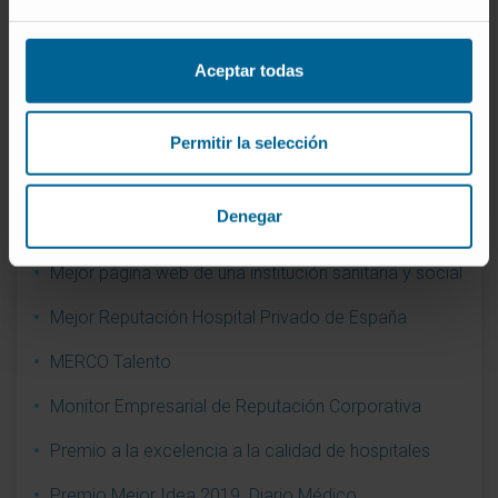
Contribución al liderazgo reputacional. Enfermería
Joint Commision International
Aceptar todas
Mejor Hospital Privado Español (OCU, 2012)
Permitir la selección
Mejor Idea Diario Médico 2009. Laboratorio PET-
GMP
Denegar
Mejor Institución Sanitaria de la Década
Mejor página web de una institución sanitaria y social
Mejor Reputación Hospital Privado de España
MERCO Talento
Monitor Empresarial de Reputación Corporativa
Premio a la excelencia a la calidad de hospitales
Premio Mejor Idea 2019. Diario Médico.