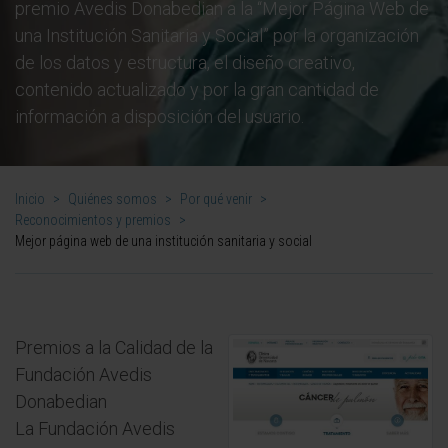
premio Avedis Donabedian a la “Mejor Página Web de
una Institución Sanitaria y Social” por la organización
de los datos y estructura, el diseño creativo,
contenido actualizado y por la gran cantidad de
información a disposición del usuario.
Inicio
>
Quiénes somos
>
Por qué venir
>
Reconocimientos y premios
>
Mejor página web de una institución sanitaria y social
Premios a la Calidad de la
Fundación Avedis
Donabedian
La Fundación Avedis