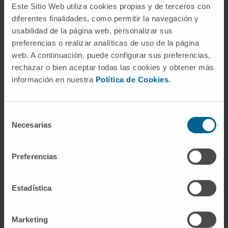
coronavirus. MERCO
Este Sitio Web utiliza cookies propias y de terceros con
diferentes finalidades, como permitir la navegación y
Contribución al liderazgo reputacional. Enfermería
usabilidad de la página web, personalizar sus
Joint Commision International
preferencias o realizar analíticas de uso de la página
web. A continuación, puede configurar sus preferencias,
Mejor Hospital Privado Español (OCU, 2012)
rechazar o bien aceptar todas las cookies y obtener más
información en nuestra
Política de Cookies
.
Mejor Idea Diario Médico 2009. Laboratorio PET-
GMP
Selección
Mejor Institución Sanitaria de la Década
Necesarias
de
Mejor página web de una institución sanitaria y social
consentimiento
Mejor Reputación Hospital Privado de España
Preferencias
MERCO Talento
Estadística
Monitor Empresarial de Reputación Corporativa
Premio a la excelencia a la calidad de hospitales
Marketing