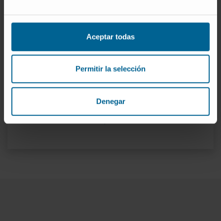
Premio Mejor Idea 2019. Diario Médico.
Premios ABC Salud al esfuerzo en I+D+i
Aceptar todas
Premios Best In Class
Referencia en Investigación Biomédica
Permitir la selección
World's Best Specialized Hospitals 2026. Revista
Newsweek
Denegar
World’s Best Smart Hospitals - Newsweek