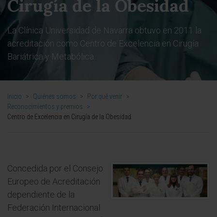
Cirugía de la Obesidad
La Clínica Universidad de Navarra obtuvo en 2011 la
acreditación como Centro de Excelencia en Cirugía
Bariátrica y Metabólica.
Inicio
>
Quiénes somos
>
Por qué venir
>
Reconocimientos y premios
>
Centro de Excelencia en Cirugía de la Obesidad
Concedida por el Consejo
Europeo de Acreditación
dependiente de la
Federación Internacional