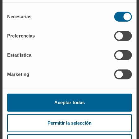
Monitor Empresarial de Reputación Corporativa
Selección
Premio a la excelencia a la calidad de hospitales
Necesarias
de
consentimiento
Premio Mejor Idea 2019. Diario Médico.
Preferencias
Premios ABC Salud al esfuerzo en I+D+i
Premios Best In Class
Estadística
Referencia en Investigación Biomédica
Marketing
World's Best Specialized Hospitals 2026. Revista
Newsweek
World’s Best Smart Hospitals - Newsweek
Aceptar todas
Permitir la selección