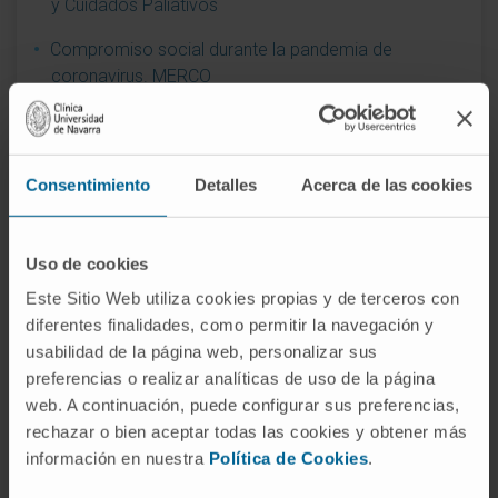
y Cuidados Paliativos
Compromiso social durante la pandemia de
coronavirus. MERCO
Contribución al liderazgo reputacional. Enfermería
Joint Commision International
Consentimiento
Detalles
Acerca de las cookies
Mejor Hospital Privado Español (OCU, 2012)
Mejor Idea Diario Médico 2009. Laboratorio PET-
Uso de cookies
GMP
Este Sitio Web utiliza cookies propias y de terceros con
Mejor Institución Sanitaria de la Década
diferentes finalidades, como permitir la navegación y
usabilidad de la página web, personalizar sus
Mejor página web de una institución sanitaria y social
preferencias o realizar analíticas de uso de la página
web. A continuación, puede configurar sus preferencias,
Mejor Reputación Hospital Privado de España
rechazar o bien aceptar todas las cookies y obtener más
MERCO Talento
información en nuestra
Política de Cookies
.