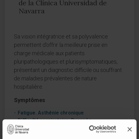
de la Clínica Universidad de
Navarra
Sa vision intégratrice et sa polyvalence
permettent d'offrir la meilleure prise en
charge médicale aux patients
pluripathologiques et plurisymptomatiques,
présentant un diagnostic difficile ou souffrant
de maladies prévalentes de nature
hospitalière.
Symptômes
Fatigue. Asthénie chronique
Difficulté respiratoire. Dyspnée
Douleur
Oedèmes