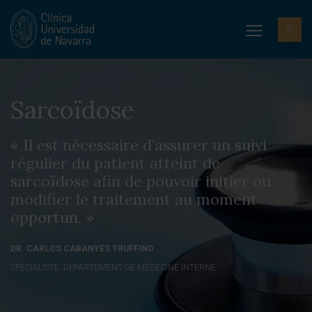
Sarcoïdose
« Il est nécessaire d’assurer un suivi
régulier du patient atteint de
sarcoïdose afin de pouvoir initier ou
modifier le traitement au moment
opportun. »
DR. CARLOS CABANYES TRUFFINO
SPÉCIALISTE. DÉPARTEMENT DE MÉDECINE INTERNE