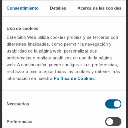
Fièvre
Consentimiento
Detalles
Acerca de las cookies
Perte de poids
Troubles de l'humeur
Uso de cookies
Este Sitio Web utiliza cookies propias y de terceros con
Maladies que nous traitons
diferentes finalidades, como permitir la navegación y
usabilidad de la página web, personalizar sus
Syndrome métabolique
preferencias o realizar analíticas de uso de la página
Diabète sucré de type 1
web. A continuación, puede configurar sus preferencias,
Diabète sucré de type 2
rechazar o bien aceptar todas las cookies y obtener más
Fibromyalgie
información en nuestra
Política de Cookies
.
Hyperlipidémies
Hypertension artérielle
Selección
Necesarias
de
consentimiento
Preferencias